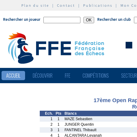
Plan du site
|
Contact
|
Publications
|
Mon C
Rechercher un joueur
Rechercher un club
ACCUEIL
DÉCOUVRIR
FFE
COMPÉTITIONS
SECTEU
17ème Open Rapi
R
Ech.
Pts
Blancs
1
1
MAZE Sebastien
2
1
JUNGER Quentin
3
1
FANTINEL Thibault
4
1
ALCANTARA Levanah