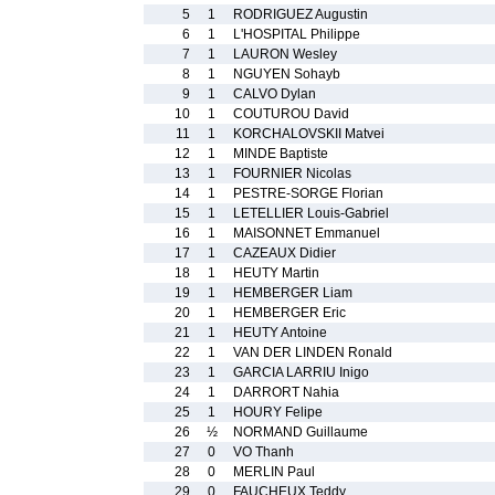
5
1
RODRIGUEZ Augustin
6
1
L'HOSPITAL Philippe
7
1
LAURON Wesley
8
1
NGUYEN Sohayb
9
1
CALVO Dylan
10
1
COUTUROU David
11
1
KORCHALOVSKII Matvei
12
1
MINDE Baptiste
13
1
FOURNIER Nicolas
14
1
PESTRE-SORGE Florian
15
1
LETELLIER Louis-Gabriel
16
1
MAISONNET Emmanuel
17
1
CAZEAUX Didier
18
1
HEUTY Martin
19
1
HEMBERGER Liam
20
1
HEMBERGER Eric
21
1
HEUTY Antoine
22
1
VAN DER LINDEN Ronald
23
1
GARCIA LARRIU Inigo
24
1
DARRORT Nahia
25
1
HOURY Felipe
26
½
NORMAND Guillaume
27
0
VO Thanh
28
0
MERLIN Paul
29
0
FAUCHEUX Teddy