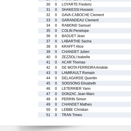
30
0
LOYARTE Frederic
31
0
SHAKESSI Hossein
32
0
GAVA-CABOCHE Clement
33
0
GARANDEAU Clement
34
0
RAMOND Samuel
35
0
COLIN Penelope
36
0
BAGUET Jean
37
0
LABARTHE Sacha
38
0
KRAFFT Alice
39
0
CHANDET Julien
40
0
ZEZZIOLI Isabelle
41
0
ACAR Thomas
42
0
DE MOTA FERREIRA Aristide
43
0
LAMIRAULT Romain
44
0
DELAGARDE Quentin
45
0
SOISSONG Elisabeth
46
0
LETERRIER Yann
47
0
DONZAC Jean-Marc
48
0
PERRIN Simon
49
0
CHANDET Matheo
50
0
LEBBE Christian
51
0
TRAN Timeo