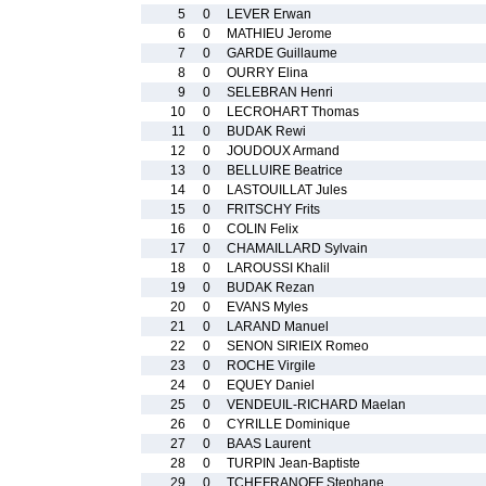
5
0
LEVER Erwan
6
0
MATHIEU Jerome
7
0
GARDE Guillaume
8
0
OURRY Elina
9
0
SELEBRAN Henri
10
0
LECROHART Thomas
11
0
BUDAK Rewi
12
0
JOUDOUX Armand
13
0
BELLUIRE Beatrice
14
0
LASTOUILLAT Jules
15
0
FRITSCHY Frits
16
0
COLIN Felix
17
0
CHAMAILLARD Sylvain
18
0
LAROUSSI Khalil
19
0
BUDAK Rezan
20
0
EVANS Myles
21
0
LARAND Manuel
22
0
SENON SIRIEIX Romeo
23
0
ROCHE Virgile
24
0
EQUEY Daniel
25
0
VENDEUIL-RICHARD Maelan
26
0
CYRILLE Dominique
27
0
BAAS Laurent
28
0
TURPIN Jean-Baptiste
29
0
TCHEFRANOFF Stephane