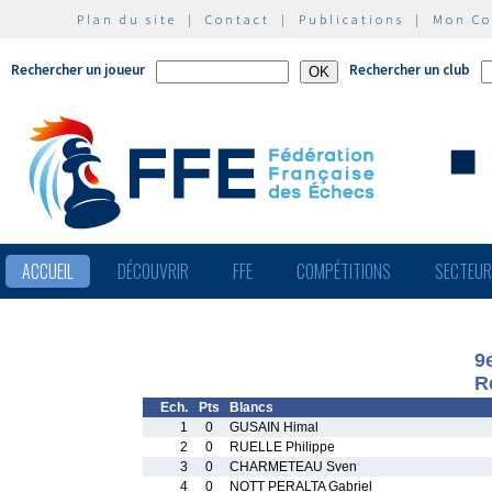
Plan du site
|
Contact
|
Publications
|
Mon C
Rechercher un joueur
Rechercher un club
ACCUEIL
DÉCOUVRIR
FFE
COMPÉTITIONS
SECTEU
9
R
Ech.
Pts
Blancs
1
0
GUSAIN Himal
2
0
RUELLE Philippe
3
0
CHARMETEAU Sven
4
0
NOTT PERALTA Gabriel