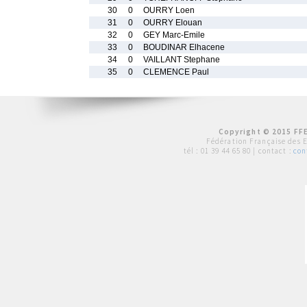
30
0
OURRY Loen
31
0
OURRY Elouan
32
0
GEY Marc-Emile
33
0
BOUDINAR Elhacene
34
0
VAILLANT Stephane
35
0
CLEMENCE Paul
Copyright © 2015 FFE
Fédération Française des 
tél :
01 39 44 65 80
| contact :
con