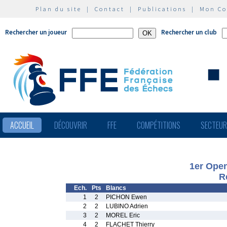
Plan du site
|
Contact
|
Publications
|
Mon C
Rechercher un joueur
Rechercher un club
ACCUEIL
DÉCOUVRIR
FFE
COMPÉTITIONS
SECTEU
1er Open
R
Ech.
Pts
Blancs
1
2
PICHON Ewen
2
2
LUBINO Adrien
3
2
MOREL Eric
4
2
FLACHET Thierry