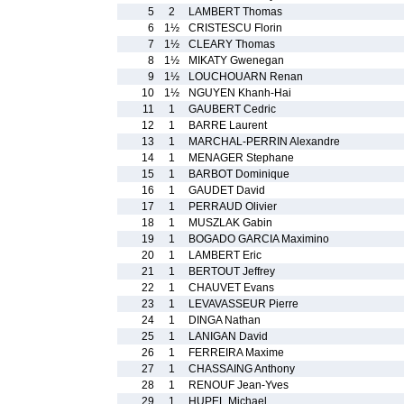
5
2
LAMBERT Thomas
6
1½
CRISTESCU Florin
7
1½
CLEARY Thomas
8
1½
MIKATY Gwenegan
9
1½
LOUCHOUARN Renan
10
1½
NGUYEN Khanh-Hai
11
1
GAUBERT Cedric
12
1
BARRE Laurent
13
1
MARCHAL-PERRIN Alexandre
14
1
MENAGER Stephane
15
1
BARBOT Dominique
16
1
GAUDET David
17
1
PERRAUD Olivier
18
1
MUSZLAK Gabin
19
1
BOGADO GARCIA Maximino
20
1
LAMBERT Eric
21
1
BERTOUT Jeffrey
22
1
CHAUVET Evans
23
1
LEVAVASSEUR Pierre
24
1
DINGA Nathan
25
1
LANIGAN David
26
1
FERREIRA Maxime
27
1
CHASSAING Anthony
28
1
RENOUF Jean-Yves
29
1
HUPEL Michael