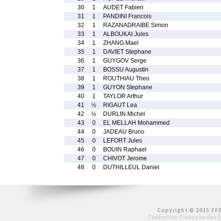
30
1
AUDET Fabien
31
1
PANDINI Francois
32
1
RAZANADRAIBE Simon
33
1
ALBOUKAI Jules
34
1
ZHANG Mael
35
1
DAVIET Stephane
36
1
GUYGOV Serge
37
1
BOSSU Augustin
38
1
ROUTHIAU Theo
39
1
GUYON Stephane
40
1
TAYLOR Arthur
41
½
RIGAUT Lea
42
½
DURLIN Michel
43
0
EL MELLAH Mohammed
44
0
JADEAU Bruno
45
0
LEFORT Jules
46
0
BOUIN Raphael
47
0
CHIVOT Jerome
48
0
DUTHILLEUL Daniel
Copyright © 2015 FFE
Fédération Française des 