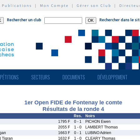
|
Publications
|
Mon Compte
|
Gérer son Club
|
Directeu
Rechercher un club
Rechercher dans le si
PÉTITIONS
SECTEURS
DOCUMENTS
DÉVELOPPEMENT
1er Open FIDE de Fontenay le comte
Résultats de la ronde 4
Res.
Noirs
1795 F
0 - 1
PICHON Ewen
2055 F
1 - 0
LAMBERT Thomas
gan
1663 F
0 - 1
LUBINO Adrien
Tigran
1632 F
1 - 0
CLEARY Thomas