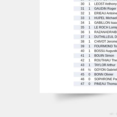
30
1
LEOST Anthony
31
1
GAUDIN Roger
32
1
ERIEAU Antoin
33
1
HUPEL Michael
34
1
GABILLON Isaa
35
1
LE ROCH Lomi
36
1
RAZANADRAIB
37
1
DUTHILLEUL D
38
1
CHIVOT Jerom
39
1
FOURMOND To
40
1
BOSSU Augusti
41
1
BOUIN Simon
42
1
ROUTHIAU The
43
1
TAYLOR Arthur
44
½
GOYON Gabriel
45
0
BONN Olivier
46
0
SOPHRONE Patr
47
0
PINEAU Thoma
tél :