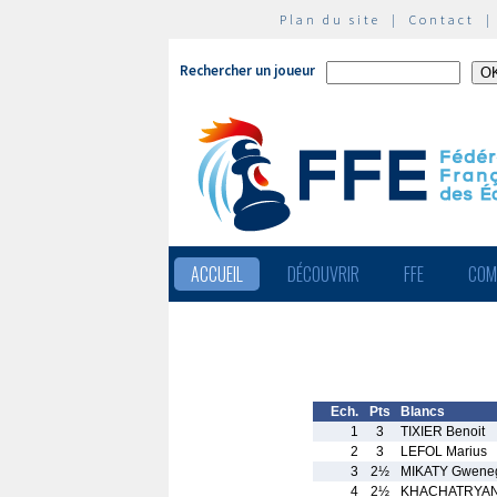
Plan du site
|
Contact
Rechercher un joueur
ACCUEIL
DÉCOUVRIR
FFE
COM
Ech.
Pts
Blancs
1
3
TIXIER Benoit
2
3
LEFOL Marius
3
2½
MIKATY Gwene
4
2½
KHACHATRYAN 