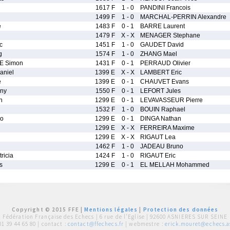
1617 F
1 - 0
PANDINI Francois
1499 F
1 - 0
MARCHAL-PERRIN Alexandre
e
1483 F
0 - 1
BARRE Laurent
1479 F
X - X
MENAGER Stephane
c
1451 F
1 - 0
GAUDET David
g
1574 F
1 - 0
ZHANG Mael
E Simon
1431 F
0 - 1
PERRAUD Olivier
aniel
1399 E
X - X
LAMBERT Eric
e
1399 E
0 - 1
CHAUVET Evans
ny
1550 F
0 - 1
LEFORT Jules
n
1299 E
0 - 1
LEVAVASSEUR Pierre
1532 F
1 - 0
BOUIN Raphael
o
1299 E
0 - 1
DINGA Nathan
1299 E
X - X
FERREIRA Maxime
1299 E
X - X
RIGAUT Lea
1462 F
1 - 0
JADEAU Bruno
icia
1424 F
1 - 0
RIGAUT Eric
s
1299 E
0 - 1
EL MELLAH Mohammed
Copyright © 2015 FFE |
Mentions légales
|
Protection des données
Fédération Française des Echecs |
6 rue de l'Eglise | 92600 ASNIERES SUR SEINE
01 39 44 65 80
| contact :
contact@ffechecs.fr
| webmestre :
erick.mouret@echecs.as