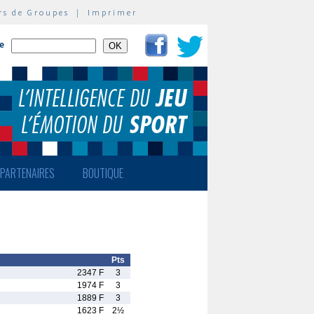
rs de Groupes
|
Imprimer
te
PARTENAIRES
BOUTIQUE
Pts
2347 F
3
1974 F
3
1889 F
3
1623 F
2½