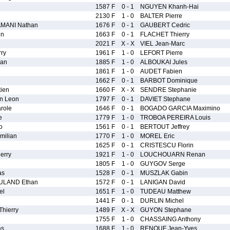
1587 F
0 - 1
NGUYEN Khanh-Hai
2130 F
1 - 0
BALTER Pierre
MANI Nathan
1676 F
0 - 1
GAUBERT Cedric
in
1663 F
0 - 1
FLACHET Thierry
2021 F
X - X
VIEL Jean-Marc
rry
1961 F
1 - 0
LEFORT Pierre
han
1885 F
1 - 0
ALBOUKAI Jules
1861 F
1 - 0
AUDET Fabien
1662 F
0 - 1
BARBOT Dominique
ien
1660 F
X - X
SENDRE Stephanie
n Leon
1797 F
0 - 1
DAVIET Stephane
role
1646 F
0 - 1
BOGADO GARCIA Maximino
e
1779 F
1 - 0
TROBOA PEREIRA Louis
o
1561 F
0 - 1
BERTOUT Jeffrey
ilian
1770 F
1 - 0
MOREL Eric
1625 F
0 - 1
CRISTESCU Florin
erry
1921 F
1 - 0
LOUCHOUARN Renan
1805 F
1 - 0
GUYGOV Serge
as
1528 F
0 - 1
MUSZLAK Gabin
ULAND Ethan
1572 F
0 - 1
LANIGAN David
el
1651 F
1 - 0
TUDEAU Matthew
1441 F
0 - 1
DURLIN Michel
hierry
1489 F
X - X
GUYON Stephane
1755 F
1 - 0
CHASSAING Anthony
as
1688 F
1 - 0
RENOUF Jean-Yves