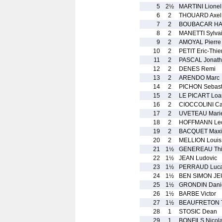
5
2½
MARTINI Lionel
6
2
THOUARD Axel
7
2
BOUBACAR HA
8
2
MANETTI Sylva
9
2
AMOYAL Pierre
10
2
PETIT Eric-Thie
11
2
PASCAL Jonat
12
2
DENES Remi
13
2
ARENDO Marc
14
2
PICHON Sebast
15
2
LE PICART Loa
16
2
CIOCCOLINI Ca
17
2
UVETEAU Mari
18
2
HOFFMANN Le
19
2
BACQUET Maxim
20
2
MELLION Louis
21
1½
GENEREAU Thi
22
1½
JEAN Ludovic
23
1½
PERRAUD Luc
24
1½
BEN SIMON JE
25
1½
GRONDIN Dani
26
1½
BARBE Victor
27
1½
BEAUFRETON T
28
1
STOSIC Dean
29
1
BONFILS Nicol