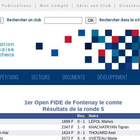
|
Publications
|
Mon Compte
|
Gérer son Club
|
Directeu
Rechercher un club
Rechercher dans le si
PÉTITIONS
SECTEURS
DOCUMENTS
DÉVELOPPEMENT
1er Open FIDE de Fontenay le comte
Résultats de la ronde 5
Res.
Noirs
1889 F
0 - 1
LEFOL Marius
2347 F
1 - 0
KHACHATRYAN Tigran
-Hai
1624 F
0 - 1
THOUARD Axel
ic
2072 F
X - X
UVETEAU Marie