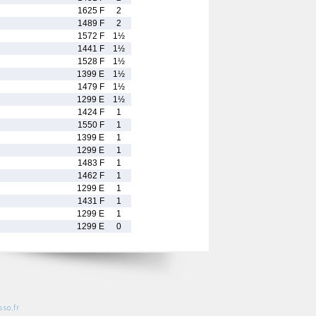
1625 F
2
1489 F
2
1572 F
1½
1441 F
1½
1528 F
1½
1399 E
1½
1479 F
1½
1299 E
1½
1424 F
1
1550 F
1
1399 E
1
1299 E
1
1483 F
1
1462 F
1
1299 E
1
1431 F
1
1299 E
1
1299 E
0
so.fr