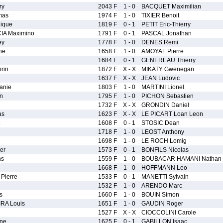
ry
2043 F
1 - 0
BACQUET Maximilian
mas
1974 F
1 - 0
TIXIER Benoit
ique
1819 F
0 - 1
PETIT Eric-Thierry
A Maximino
1791 F
0 - 1
PASCAL Jonathan
ey
1778 F
1 - 0
DENES Remi
ne
1658 F
1 - 0
AMOYAL Pierre
1684 F
0 - 1
GENEREAU Thierry
rin
1872 F
X - X
MIKATY Gwenegan
1637 F
X - X
JEAN Ludovic
anie
1803 F
1 - 0
MARTINI Lionel
n
1795 F
1 - 0
PICHON Sebastien
d
1732 F
X - X
GRONDIN Daniel
as
1623 F
X - X
LE PICART Loan Leon
1608 F
0 - 1
STOSIC Dean
1718 F
1 - 0
LEOST Anthony
1698 F
1 - 0
LE ROCH Lomig
er
1573 F
0 - 1
BONFILS Nicolas
ns
1559 F
1 - 0
BOUBACAR HAMANI Nathan
1668 F
1 - 0
HOFFMANN Leo
Pierre
1533 F
0 - 1
MANETTI Sylvain
1532 F
1 - 0
ARENDO Marc
s
1660 F
1 - 0
BOUIN Simon
RA Louis
1651 F
1 - 0
GAUDIN Roger
1527 F
X - X
CIOCCOLINI Carole
ne
1625 F
0 - 1
GABILLON Isaac