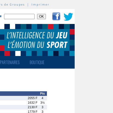
rs de Groupes
|
Imprimer
te
PARTENAIRES
BOUTIQUE
Pts
2055 F
4
1632 F
3½
2130 F
3
1779 F
3