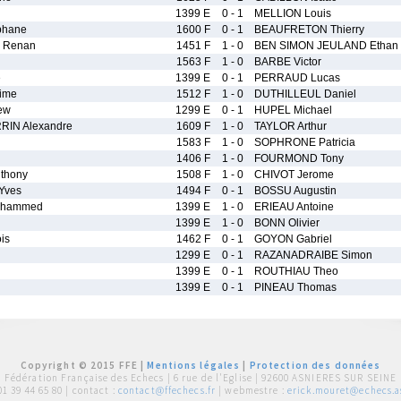
1399 E
0 - 1
MELLION Louis
phane
1600 F
0 - 1
BEAUFRETON Thierry
 Renan
1451 F
1 - 0
BEN SIMON JEULAND Ethan
1563 F
1 - 0
BARBE Victor
e
1399 E
0 - 1
PERRAUD Lucas
ime
1512 F
1 - 0
DUTHILLEUL Daniel
ew
1299 E
0 - 1
HUPEL Michael
IN Alexandre
1609 F
1 - 0
TAYLOR Arthur
1583 F
1 - 0
SOPHRONE Patricia
1406 F
1 - 0
FOURMOND Tony
thony
1508 F
1 - 0
CHIVOT Jerome
Yves
1494 F
0 - 1
BOSSU Augustin
ohammed
1399 E
1 - 0
ERIEAU Antoine
1399 E
1 - 0
BONN Olivier
is
1462 F
0 - 1
GOYON Gabriel
l
1299 E
0 - 1
RAZANADRAIBE Simon
1399 E
0 - 1
ROUTHIAU Theo
1399 E
0 - 1
PINEAU Thomas
Copyright © 2015 FFE |
Mentions légales
|
Protection des données
Fédération Française des Echecs |
6 rue de l'Eglise | 92600 ASNIERES SUR SEINE
01 39 44 65 80
| contact :
contact@ffechecs.fr
| webmestre :
erick.mouret@echecs.as