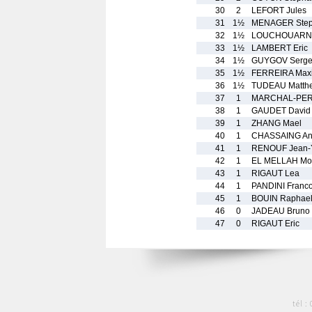
30
2
LEFORT Jules
31
1½
MENAGER Ste
32
1½
LOUCHOUARN
33
1½
LAMBERT Eric
34
1½
GUYGOV Serg
35
1½
FERREIRA Max
36
1½
TUDEAU Matth
37
1
MARCHAL-PERR
38
1
GAUDET David
39
1
ZHANG Mael
40
1
CHASSAING An
41
1
RENOUF Jean-
42
1
EL MELLAH M
43
1
RIGAUT Lea
44
1
PANDINI Franco
45
1
BOUIN Raphae
46
0
JADEAU Bruno
47
0
RIGAUT Eric
tél :