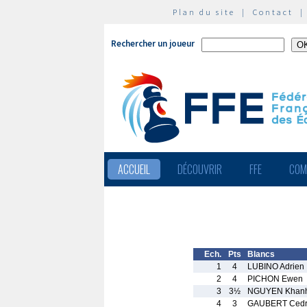
Plan du site
|
Contact
Rechercher un joueur
ACCUEIL
DÉCOUVRIR
FFE
COM
Ech.
Pts
Blancs
1
4
LUBINO Adrien
2
4
PICHON Ewen
3
3½
NGUYEN Khanh
4
3
GAUBERT Cedr