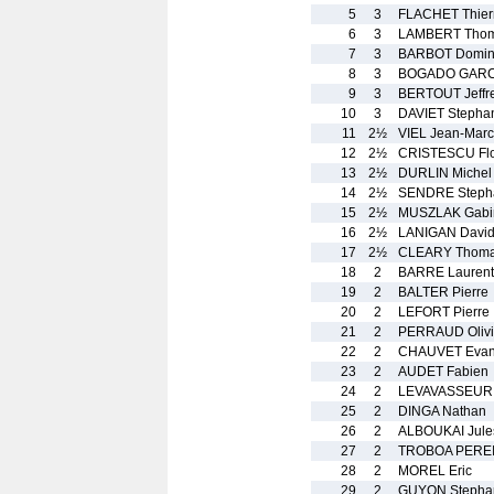
5
3
FLACHET Thier
6
3
LAMBERT Tho
7
3
BARBOT Domin
8
3
BOGADO GARCI
9
3
BERTOUT Jeffr
10
3
DAVIET Stepha
11
2½
VIEL Jean-Marc
12
2½
CRISTESCU Flo
13
2½
DURLIN Michel
14
2½
SENDRE Steph
15
2½
MUSZLAK Gabi
16
2½
LANIGAN Davi
17
2½
CLEARY Thom
18
2
BARRE Laurent
19
2
BALTER Pierre
20
2
LEFORT Pierre
21
2
PERRAUD Olivi
22
2
CHAUVET Eva
23
2
AUDET Fabien
24
2
LEVAVASSEUR 
25
2
DINGA Nathan
26
2
ALBOUKAI Jule
27
2
TROBOA PEREI
28
2
MOREL Eric
29
2
GUYON Stepha