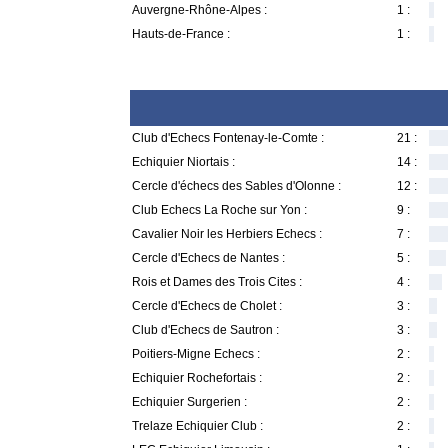
Auvergne-Rhône-Alpes :
1 :
Hauts-de-France :
1 :
Club d'Echecs Fontenay-le-Comte :
21 :
Echiquier Niortais :
14 :
Cercle d'échecs des Sables d'Olonne :
12 :
Club Echecs La Roche sur Yon :
9 :
Cavalier Noir les Herbiers Echecs :
7 :
Cercle d'Echecs de Nantes :
5 :
Rois et Dames des Trois Cites :
4 :
Cercle d'Echecs de Cholet :
3 :
Club d'Echecs de Sautron :
3 :
Poitiers-Migne Echecs :
2 :
Echiquier Rochefortais :
2 :
Echiquier Surgerien :
2 :
Trelaze Echiquier Club :
2 :