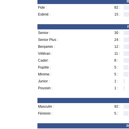
R
Fide :
82 :
Estimé :
15 :
R
Senior :
30 :
Senior Plus :
24 :
Benjamin :
12 :
Vétéran :
11 :
Cadet :
8 :
Pupille :
5 :
Minime :
5 :
Junior :
1 :
Poussin :
1 :
Masculin :
92 :
Féminin :
5 :
R