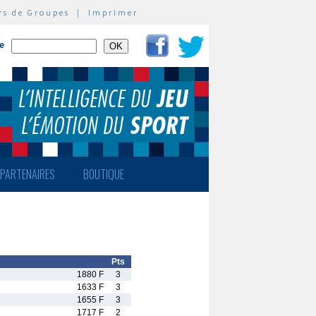
rs de Groupes
|
Imprimer
te
PARTENAIRES
BOUTIQUE
Pts
1880 F
3
1633 F
3
1655 F
3
1717 F
2