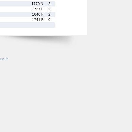
1770 N
2
1737 F
2
1640 F
2
1741 F
0
so.fr