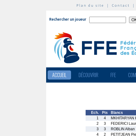
Plan du site
|
Contact
Rechercher un joueur
ACCUEIL
DÉCOUVRIR
FFE
COM
Ech.
Pts
Blancs
1
4
MKHITARYAN K
2
3
FEDERICI Laur
3
3
ROBLIN Alban
4
2
PETITJEAN Pie