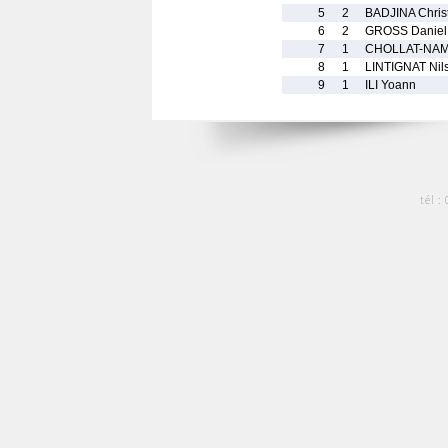
5
2
BADJINA Chris
6
2
GROSS Daniel
7
1
CHOLLAT-NAMY
8
1
LINTIGNAT Nil
9
1
ILI Yoann
tél :