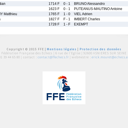
tian
1714 F
0 - 1
BRUNO Alessandro
1623 F
0 - 1
PUTEANUS-MAUTINO Antoine
 Matthieu
1765 F
1 - 0
VIEL Adrien
s
1827 F
F - 1
IMBERT Charles
1728 F
1 - F
EXEMPT
Copyright © 2015 FFE |
Mentions légales
|
Protection des données
Fédération Française des Echecs |
6 rue de l'Eglise | 92600 ASNIERES SUR SEINE
01 39 44 65 80
| contact :
contact@ffechecs.fr
| webmestre :
erick.mouret@echecs.as