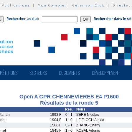
|
Publications
|
Mon Compte
|
Gérer son Club
|
Directeu
Rechercher un club
Rechercher dans le si
PÉTITIONS
SECTEURS
DOCUMENTS
DÉVELOPPEMENT
Open A GPR CHENNEVIERES E4 P1600
Résultats de la ronde 5
Res.
Noirs
arlen
1992 F
0 - 1
SERE Nicolas
ent
1904 F
1 - 0
LE FLOCH Alexia
1566 F
0 - 1
ZHANG Charly
rrot
1845 F
1 - 0
KOBAL Adonis