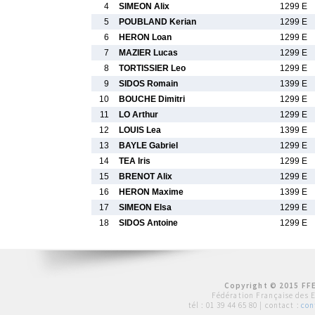
4
SIMEON Alix
1299 E
5
POUBLAND Kerian
1299 E
6
HERON Loan
1299 E
7
MAZIER Lucas
1299 E
8
TORTISSIER Leo
1299 E
9
SIDOS Romain
1399 E
10
BOUCHE Dimitri
1299 E
11
LO Arthur
1299 E
12
LOUIS Lea
1399 E
13
BAYLE Gabriel
1299 E
14
TEA Iris
1299 E
15
BRENOT Alix
1299 E
16
HERON Maxime
1399 E
17
SIMEON Elsa
1299 E
18
SIDOS Antoine
1299 E
Copyright © 2015 FFE
Fédération Française des 
tél :
01 39 44 65 80
| contact :
con