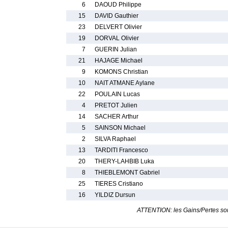
6
DAOUD Philippe
15
DAVID Gauthier
23
DELVERT Olivier
19
DORVAL Olivier
7
GUERIN Julian
21
HAJAGE Michael
9
KOMONS Christian
10
NAIT ATMANE Aylane
22
POULAIN Lucas
4
PRETOT Julien
14
SACHER Arthur
5
SAINSON Michael
2
SILVA Raphael
13
TARDITI Francesco
20
THERY-LAHBIB Luka
8
THIEBLEMONT Gabriel
25
TIERES Cristiano
16
YILDIZ Dursun
ATTENTION: les Gains/Pertes sont