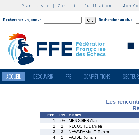
Plan du site
|
Contact
|
Publications
|
Mon C
Rechercher un joueur
Rechercher un club
ACCUEIL
DÉCOUVRIR
FFE
COMPÉTITIONS
SECTEU
Les rencont
Ré
Ech.
Pts
Blancs
1
5½
MENISSIER Alain
2
2
RECOCHE Damien
3
3
NAWARA Abd El Rahim
4
1
VAUDE Romain