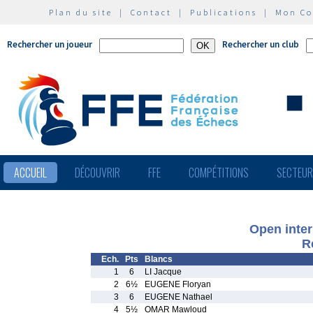
Plan du site
|
Contact
|
Publications
|
Mon C
Rechercher un joueur
Rechercher un club
ACCUEIL
DÉCOUVRIR
FFE
COMPÉTITIONS
SECTEU
Open inter
R
Ech.
Pts
Blancs
1
6
LI Jacque
2
6½
EUGENE Floryan
3
6
EUGENE Nathael
4
5½
OMAR Mawloud