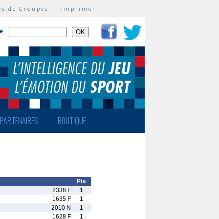
rs de Groupes
|
Imprimer
te
PARTENAIRES
BOUTIQUE
Pts
2338 F
1
1635 F
1
2010 N
1
1628 F
1