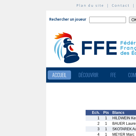
Plan du site
|
Contact
Rechercher un joueur
ACCUEIL
DÉCOUVRIR
FFE
COM
Ech.
Pts
Blancs
1
1
HILDWEIN Ke
2
1
BAUER Laure
3
1
SKOTAREK Au
4
1
MEYER Marc