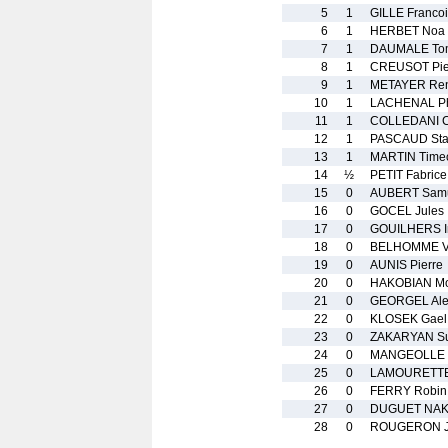
5
1
GILLE Francoi
6
1
HERBET Noa
7
1
DAUMALE To
8
1
CREUSOT Pie
9
1
METAYER Re
10
1
LACHENAL Ph
11
1
COLLEDANI C
12
1
PASCAUD St
13
1
MARTIN Time
14
½
PETIT Fabrice
15
0
AUBERT Sam
16
0
GOCEL Jules
17
0
GOUILHERS I
18
0
BELHOMME Vi
19
0
AUNIS Pierre
20
0
HAKOBIAN M
21
0
GEORGEL Ale
22
0
KLOSEK Gael
23
0
ZAKARYAN S
24
0
MANGEOLLE 
25
0
LAMOURETTE
26
0
FERRY Robin
27
0
DUGUET NAK
28
0
ROUGERON J