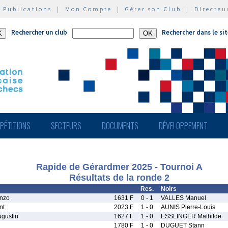
|
Publications
|
Mon Compte
|
Gérer son Club
|
Directeu
Rechercher un club
Rechercher dans le si
PÉTITIONS
SECTEURS
DOCUMENTS
DÉVELOPPEMENT
Rapide de Gérardmer 2025 - Tournoi A
Résultats de la ronde 2
Res.
Noirs
nzo
1631 F
0 - 1
VALLES Manuel
nt
2023 F
1 - 0
AUNIS Pierre-Louis
gustin
1627 F
1 - 0
ESSLINGER Mathilde
1780 F
1 - 0
DUGUET Stann