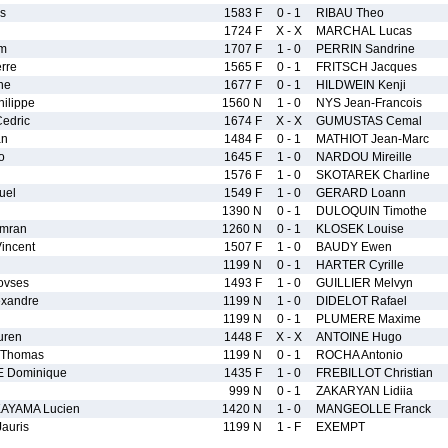
s
1583 F
0 - 1
RIBAU Theo
1724 F
X - X
MARCHAL Lucas
m
1707 F
1 - 0
PERRIN Sandrine
rre
1565 F
0 - 1
FRITSCH Jacques
ne
1677 F
0 - 1
HILDWEIN Kenji
ilippe
1560 N
1 - 0
NYS Jean-Francois
edric
1674 F
X - X
GUMUSTAS Cemal
an
1484 F
0 - 1
MATHIOT Jean-Marc
o
1645 F
1 - 0
NARDOU Mireille
1576 F
1 - 0
SKOTAREK Charline
uel
1549 F
1 - 0
GERARD Loann
1390 N
0 - 1
DULOQUIN Timothe
mran
1260 N
0 - 1
KLOSEK Louise
ncent
1507 F
1 - 0
BAUDY Ewen
1199 N
0 - 1
HARTER Cyrille
ovses
1493 F
1 - 0
GUILLIER Melvyn
xandre
1199 N
1 - 0
DIDELOT Rafael
1199 N
0 - 1
PLUMERE Maxime
uren
1448 F
X - X
ANTOINE Hugo
Thomas
1199 N
0 - 1
ROCHA Antonio
 Dominique
1435 F
1 - 0
FREBILLOT Christian
999 N
0 - 1
ZAKARYAN Lidiia
AYAMA Lucien
1420 N
1 - 0
MANGEOLLE Franck
auris
1199 N
1 - F
EXEMPT