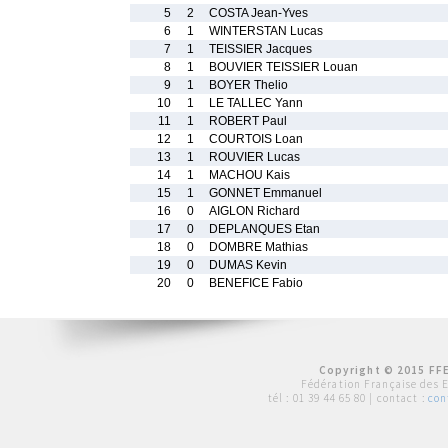
5
2
COSTA Jean-Yves
6
1
WINTERSTAN Lucas
7
1
TEISSIER Jacques
8
1
BOUVIER TEISSIER Louan
9
1
BOYER Thelio
10
1
LE TALLEC Yann
11
1
ROBERT Paul
12
1
COURTOIS Loan
13
1
ROUVIER Lucas
14
1
MACHOU Kais
15
1
GONNET Emmanuel
16
0
AIGLON Richard
17
0
DEPLANQUES Etan
18
0
DOMBRE Mathias
19
0
DUMAS Kevin
20
0
BENEFICE Fabio
Copyright © 2015 FFE
Fédération Française des 
tél :
01 39 44 65 80
| contact :
con