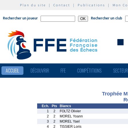
Plan du site
|
Contact
|
Publications
|
Mon C
Rechercher un joueur
Rechercher un club
ACCUEIL
DÉCOUVRIR
FFE
COMPÉTITIONS
SECTEU
Trophée Mi
R
Ech.
Pts
Blancs
1
2
FOLTZ Olivier
2
2
MOREL Yoann
3
2
MOREL Yael
4
2
TISSIER Loris