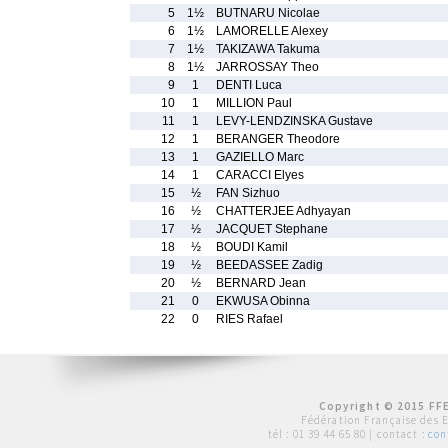
5
1½
BUTNARU Nicolae
6
1½
LAMORELLE Alexey
7
1½
TAKIZAWA Takuma
8
1½
JARROSSAY Theo
9
1
DENTI Luca
10
1
MILLION Paul
11
1
LEVY-LENDZINSKA Gustave
12
1
BERANGER Theodore
13
1
GAZIELLO Marc
14
1
CARACCI Elyes
15
½
FAN Sizhuo
16
½
CHATTERJEE Adhyayan
17
½
JACQUET Stephane
18
½
BOUDI Kamil
19
½
BEEDASSEE Zadig
20
½
BERNARD Jean
21
0
EKWUSA Obinna
22
0
RIES Rafael
Copyright © 2015 FFE
Fédération Française des 
tél :
01 39 44 65 80
| contact :
con