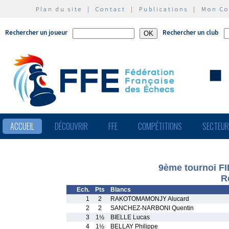
Plan du site
|
Contact
|
Publications
|
Mon C
Rechercher un joueur
Rechercher un club
ACCUEIL
DÉCOUVRIR
FFE
COMPÉTITIONS
SECTEU
9ème tournoi FI
R
Ech.
Pts
Blancs
1
2
RAKOTOMAMONJY Alucard
2
2
SANCHEZ-NARBONI Quentin
3
1½
BIELLE Lucas
4
1½
BELLAY Philippe