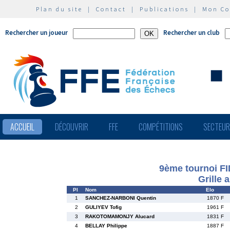
Plan du site
|
Contact
|
Publications
|
Mon C
Rechercher un joueur
Rechercher un club
ACCUEIL
DÉCOUVRIR
FFE
COMPÉTITIONS
SECTEU
9ème tournoi FI
Grille 
Pl
Nom
Elo
1
SANCHEZ-NARBONI Quentin
1870 F
2
GULIYEV Tofig
1961 F
3
RAKOTOMAMONJY Alucard
1831 F
4
BELLAY Philippe
1887 F