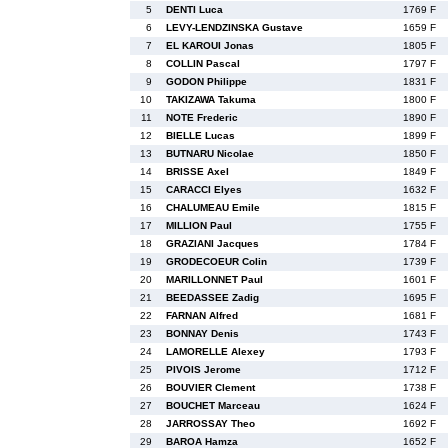
5
DENTI Luca
1769 F
6
LEVY-LENDZINSKA Gustave
1659 F
7
EL KAROUI Jonas
1805 F
8
COLLIN Pascal
1797 F
9
GODON Philippe
1831 F
10
TAKIZAWA Takuma
1800 F
11
NOTE Frederic
1890 F
12
BIELLE Lucas
1899 F
13
BUTNARU Nicolae
1850 F
14
BRISSE Axel
1849 F
15
CARACCI Elyes
1632 F
16
CHALUMEAU Emile
1815 F
17
MILLION Paul
1755 F
18
GRAZIANI Jacques
1784 F
19
GRODECOEUR Colin
1739 F
20
MARILLONNET Paul
1601 F
21
BEEDASSEE Zadig
1695 F
22
FARNAN Alfred
1681 F
23
BONNAY Denis
1743 F
24
LAMORELLE Alexey
1793 F
25
PIVOIS Jerome
1712 F
26
BOUVIER Clement
1738 F
27
BOUCHET Marceau
1624 F
28
JARROSSAY Theo
1692 F
29
BAROA Hamza
1652 F