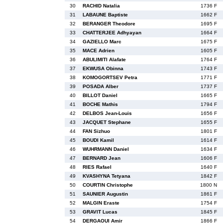
30
RACHID Natalia
1736 F
31
LABAUNE Baptiste
1662 F
32
BERANGER Theodore
1695 F
33
CHATTERJEE Adhyayan
1664 F
34
GAZIELLO Marc
1675 F
35
MACE Adrien
1605 F
36
ABULIMITI Alafate
1764 F
37
EKWUSA Obinna
1743 F
38
KOMOGORTSEV Petra
1771 F
39
POSADA Alber
1737 F
40
BILLOT Daniel
1665 F
41
BOCHE Mathis
1794 F
42
DELBOS Jean-Louis
1656 F
43
JACQUET Stephane
1655 F
44
FAN Sizhuo
1801 F
45
BOUDI Kamil
1614 F
46
WUHRMANN Daniel
1634 F
47
BERNARD Jean
1606 F
48
RIES Rafael
1640 F
49
KVASHYNA Tetyana
1842 F
50
COURTIN Christophe
1800 N
51
SAUNIER Augustin
1861 F
52
MALGIN Eraste
1754 F
53
GRAVIT Lucas
1845 F
54
DERGAOUI Amir
1866 F