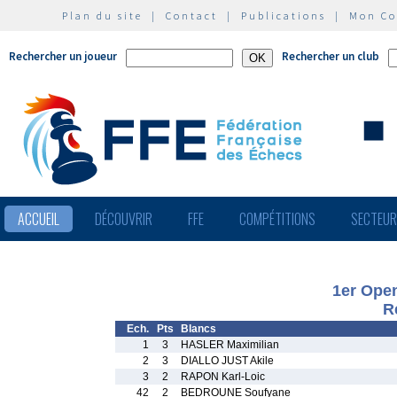
Plan du site
|
Contact
|
Publications
|
Mon C
Rechercher un joueur
Rechercher un club
ACCUEIL
DÉCOUVRIR
FFE
COMPÉTITIONS
SECTEU
1er Open
R
Ech.
Pts
Blancs
1
3
HASLER Maximilian
2
3
DIALLO JUST Akile
3
2
RAPON Karl-Loic
42
2
BEDROUNE Soufyane