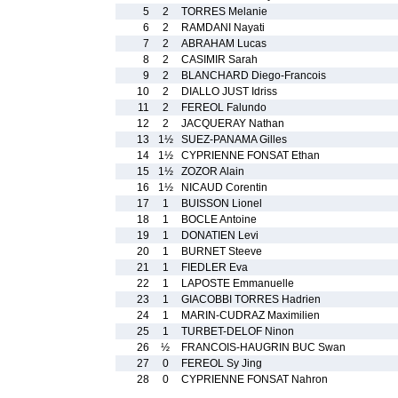
5
2
TORRES Melanie
6
2
RAMDANI Nayati
7
2
ABRAHAM Lucas
8
2
CASIMIR Sarah
9
2
BLANCHARD Diego-Francois
10
2
DIALLO JUST Idriss
11
2
FEREOL Falundo
12
2
JACQUERAY Nathan
13
1½
SUEZ-PANAMA Gilles
14
1½
CYPRIENNE FONSAT Ethan
15
1½
ZOZOR Alain
16
1½
NICAUD Corentin
17
1
BUISSON Lionel
18
1
BOCLE Antoine
19
1
DONATIEN Levi
20
1
BURNET Steeve
21
1
FIEDLER Eva
22
1
LAPOSTE Emmanuelle
23
1
GIACOBBI TORRES Hadrien
24
1
MARIN-CUDRAZ Maximilien
25
1
TURBET-DELOF Ninon
26
½
FRANCOIS-HAUGRIN BUC Swan
27
0
FEREOL Sy Jing
28
0
CYPRIENNE FONSAT Nahron