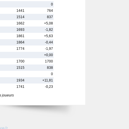
0
1441
764
1514
837
1662
+5,08
1693
-1,82
1861
+5,63
1864
-0,44
1774
-1,97
+0,00
1700
1700
1515
838
0
1934
+11,81
1741
-0,23
s joueurs
so.fr