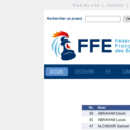
Plan du site
|
Contact
Rechercher un joueur
ACCUEIL
DÉCOUVRIR
FFE
COM
Nr.
Nom
90
ABRAHAM David
91
ABRAHAM Lucas
47
ALCINDOR Samuel