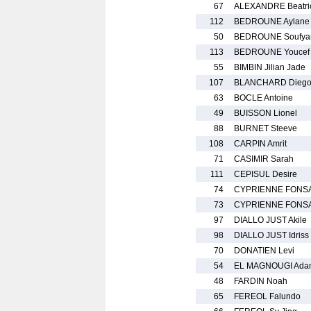
67
ALEXANDRE Beatri
112
BEDROUNE Aylane
50
BEDROUNE Soufya
113
BEDROUNE Youcef 
55
BIMBIN Jilian Jade
107
BLANCHARD Diego-
63
BOCLE Antoine
49
BUISSON Lionel
88
BURNET Steeve
108
CARPIN Amrit
71
CASIMIR Sarah
111
CEPISUL Desire
74
CYPRIENNE FONSA
73
CYPRIENNE FONSA
97
DIALLO JUST Akile
98
DIALLO JUST Idriss
70
DONATIEN Levi
54
EL MAGNOUGI Ada
48
FARDIN Noah
65
FEREOL Falundo