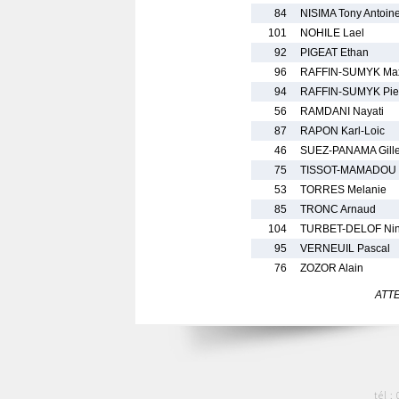
84
NISIMA Tony Antoin
101
NOHILE Lael
92
PIGEAT Ethan
96
RAFFIN-SUMYK Max
94
RAFFIN-SUMYK Pie
56
RAMDANI Nayati
87
RAPON Karl-Loic
46
SUEZ-PANAMA Gill
75
TISSOT-MAMADOU S
53
TORRES Melanie
85
TRONC Arnaud
104
TURBET-DELOF Ni
95
VERNEUIL Pascal
76
ZOZOR Alain
ATTEN
tél :