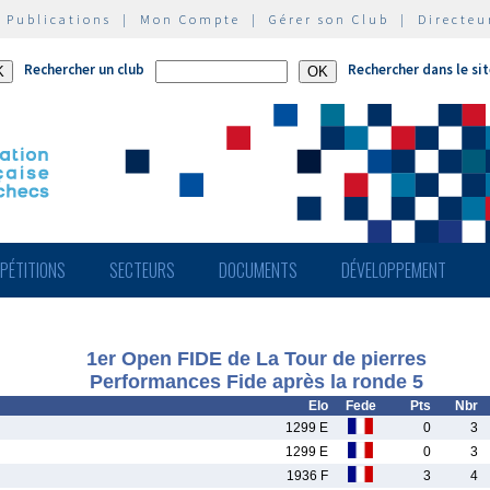
|
Publications
|
Mon Compte
|
Gérer son Club
|
Directeu
Rechercher un club
Rechercher dans le si
PÉTITIONS
SECTEURS
DOCUMENTS
DÉVELOPPEMENT
1er Open FIDE de La Tour de pierres
Performances Fide après la ronde 5
Elo
Fede
Pts
Nbr
1299 E
0
3
1299 E
0
3
1936 F
3
4