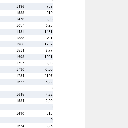
0
1436
758
1588
910
1478
-6,05
1657
+6,28
1431
1431
1888
1211
1966
1289
1514
-3,77
1698
1021
1757
+3,06
1736
-3,06
1784
1107
1622
-5,22
0
1645
-4,22
1584
-3,99
0
1490
813
0
1674
+3,25