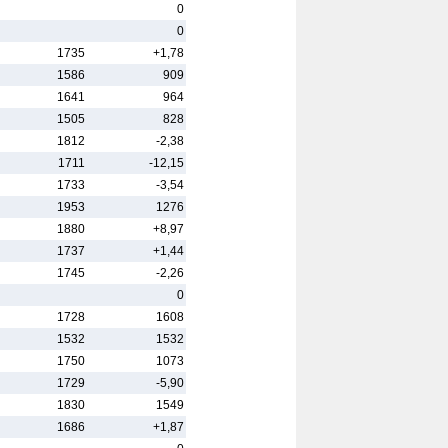
0
0
1735
+1,78
1586
909
1641
964
1505
828
1812
-2,38
1711
-12,15
1733
-3,54
1953
1276
1880
+8,97
1737
+1,44
1745
-2,26
0
1728
1608
1532
1532
1750
1073
1729
-5,90
1830
1549
1686
+1,87