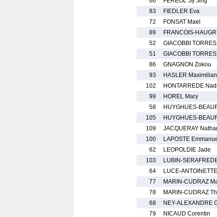
66
FEREOL Sy Jing
83
FIEDLER Eva
72
FONSAT Mael
89
FRANCOIS-HAUGRI
52
GIACOBBI TORRES 
51
GIACOBBI TORRES 
86
GNAGNON Zokou
93
HASLER Maximilian
102
HONTARREDE Nad
99
HOREL Mary
58
HUYGHUES-BEAUF
105
HUYGHUES-BEAUFO
109
JACQUERAY Natha
100
LAPOSTE Emmanue
62
LEOPOLDIE Jade
103
LUBIN-SERAFREDE
64
LUCE-ANTOINETTE
77
MARIN-CUDRAZ Max
78
MARIN-CUDRAZ Th
68
NEY-ALEXANDRE G
79
NICAUD Corentin