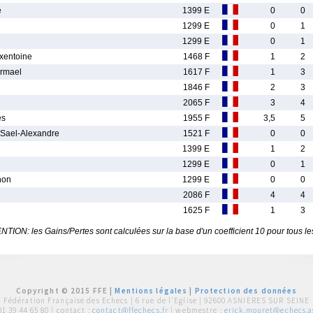
e
1399 E
0
0
1299 E
0
1
1299 E
0
1
entoine
1468 F
1
2
rmael
1617 F
1
3
1846 F
2
3
2065 F
3
4
es
1955 F
3,5
5
ael-Alexandre
1521 F
0
0
1399 E
1
2
1299 E
0
1
non
1299 E
0
0
2086 F
4
4
1625 F
1
3
TION: les Gains/Pertes sont calculées sur la base d'un coefficient 10 pour tous le
Copyright © 2015 FFE |
Mentions légales
|
Protection des données
Fédération Française des Echecs |
6 rue de l'Eglise | 92600 ASNIERES SUR SEINE
01 39 44 65 80
| contact :
contact@ffechecs.fr
| webmestre :
erick.mouret@echecs.as