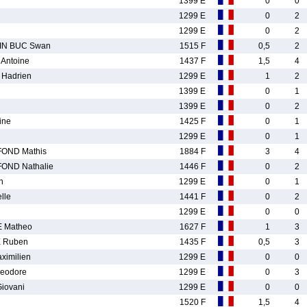
1399 E
0
0
1299 E
0
2
1299 E
0
2
N BUC Swan
1515 F
0,5
2
Antoine
1437 F
1,5
4
Hadrien
1299 E
1
2
1399 E
0
1
1399 E
0
2
ine
1425 F
0
1
1299 E
0
1
OND Mathis
1884 F
3
4
ND Nathalie
1446 F
0
2
n
1299 E
0
1
lle
1441 F
0
2
1299 E
0
0
 Matheo
1627 F
1
3
 Ruben
1435 F
0,5
3
imilien
1299 E
0
0
eodore
1299 E
0
3
iovani
1299 E
0
0
1520 F
1,5
4