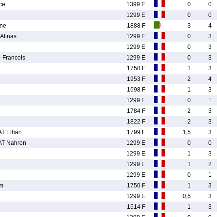
ce
1399 E
0
0
1299 E
0
0
ne
1888 F
3
4
Alinas
1299 E
0
3
1299 E
0
3
Francois
1299 E
0
3
1750 F
1
3
1953 F
2
4
1698 F
1
3
1299 E
0
1
1784 F
2
3
1822 F
2
3
T Ethan
1799 F
1,5
3
T Nahron
1299 E
0
0
1299 E
1
3
1299 E
1
2
1299 E
0
1
m
1750 F
1
3
1299 E
0,5
3
1514 F
1
3