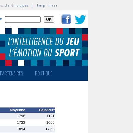
rs de Groupes
|
Imprimer
te
PARTENAIRES
BOUTIQUE
Moyenne
Gain/Perf
1798
1121
1733
1056
1894
+7,63