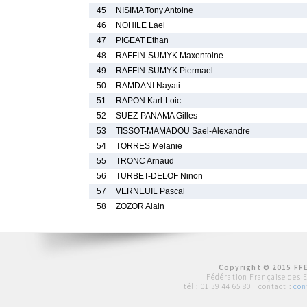
45
NISIMA Tony Antoine
46
NOHILE Lael
47
PIGEAT Ethan
48
RAFFIN-SUMYK Maxentoine
49
RAFFIN-SUMYK Piermael
50
RAMDANI Nayati
51
RAPON Karl-Loic
52
SUEZ-PANAMA Gilles
53
TISSOT-MAMADOU Sael-Alexandre
54
TORRES Melanie
55
TRONC Arnaud
56
TURBET-DELOF Ninon
57
VERNEUIL Pascal
58
ZOZOR Alain
Copyright © 2015 FFE
Fédération Française des 
tél :
01 39 44 65 80
| contact :
con