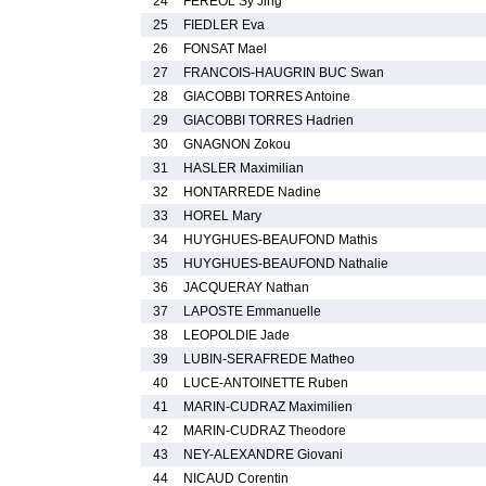
24
FEREOL Sy Jing
25
FIEDLER Eva
26
FONSAT Mael
27
FRANCOIS-HAUGRIN BUC Swan
28
GIACOBBI TORRES Antoine
29
GIACOBBI TORRES Hadrien
30
GNAGNON Zokou
31
HASLER Maximilian
32
HONTARREDE Nadine
33
HOREL Mary
34
HUYGHUES-BEAUFOND Mathis
35
HUYGHUES-BEAUFOND Nathalie
36
JACQUERAY Nathan
37
LAPOSTE Emmanuelle
38
LEOPOLDIE Jade
39
LUBIN-SERAFREDE Matheo
40
LUCE-ANTOINETTE Ruben
41
MARIN-CUDRAZ Maximilien
42
MARIN-CUDRAZ Theodore
43
NEY-ALEXANDRE Giovani
44
NICAUD Corentin