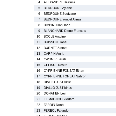
4
ALEXANDRE Beatrice
5
BEDROUNE Aylane
6
BEDROUNE Soufyane
7
BEDROUNE Youcef Alinas
8
BIMBIN Jilian Jade
9
BLANCHARD Diego-Francois
10
BOCLE Antoine
11
BUISSON Lionel
12
BURNET Steeve
13
CARPIN Amrit
14
CASIMIR Sarah
15
CEPISUL Desire
16
CYPRIENNE FONSAT Ethan
17
CYPRIENNE FONSAT Nahron
18
DIALLO JUST Akile
19
DIALLO JUST Idriss
20
DONATIEN Levi
21
EL MAGNOUGI Adam
22
FARDIN Noah
23
FEREOL Falundo