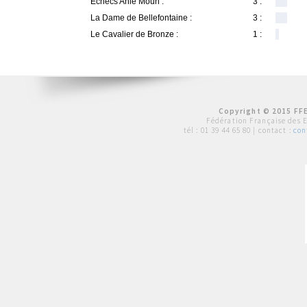
Echecs Anlè Moun :
3 :
La Dame de Bellefontaine :
3 :
Le Cavalier de Bronze :
1 :
Copyright © 2015 FFE
Fédération Française des 
tél :
01 39 44 65 80
| contact :
con