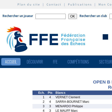
Plan du site
|
Contact
|
Publications
|
Mon C
Rechercher un joueur
Rechercher un club
ACCUEIL
DÉCOUVRIR
FFE
COMPÉTITIONS
SECTEU
OPEN B
R
Ech.
Pts
Blancs
1
4
VERNET Clement
2
4
SARRA-BOURNET Marc
3
3
MENARDO Philippe
4
3
LE MAUFF Marc