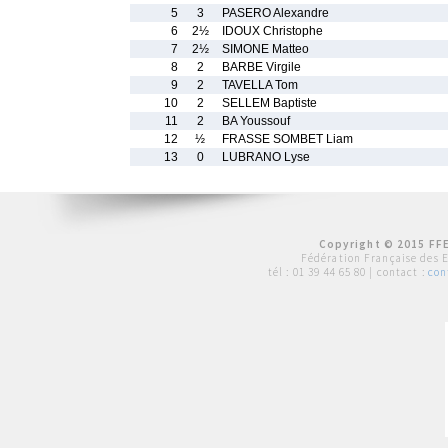
5
3
PASERO Alexandre
6
2½
IDOUX Christophe
7
2½
SIMONE Matteo
8
2
BARBE Virgile
9
2
TAVELLA Tom
10
2
SELLEM Baptiste
11
2
BA Youssouf
12
½
FRASSE SOMBET Liam
13
0
LUBRANO Lyse
Copyright © 2015 FFE
Fédération Française des 
tél :
01 39 44 65 80
| contact :
con