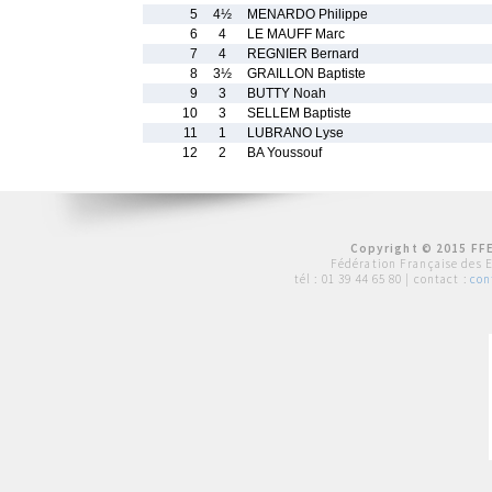
5
4½
MENARDO Philippe
6
4
LE MAUFF Marc
7
4
REGNIER Bernard
8
3½
GRAILLON Baptiste
9
3
BUTTY Noah
10
3
SELLEM Baptiste
11
1
LUBRANO Lyse
12
2
BA Youssouf
Copyright © 2015 FFE
Fédération Française des 
tél :
01 39 44 65 80
| contact :
con