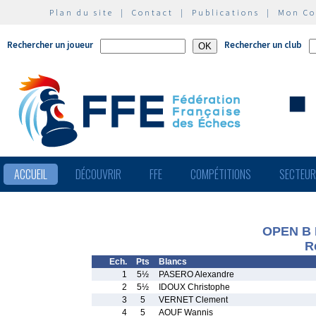
Plan du site
|
Contact
|
Publications
|
Mon C
Rechercher un joueur
Rechercher un club
ACCUEIL
DÉCOUVRIR
FFE
COMPÉTITIONS
SECTEU
OPEN B
R
Ech.
Pts
Blancs
1
5½
PASERO Alexandre
2
5½
IDOUX Christophe
3
5
VERNET Clement
4
5
AOUF Wannis