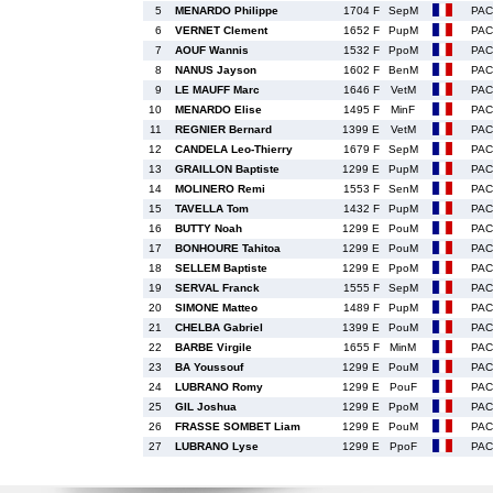
5
MENARDO Philippe
1704 F
SepM
PAC
6
VERNET Clement
1652 F
PupM
PAC
7
AOUF Wannis
1532 F
PpoM
PAC
8
NANUS Jayson
1602 F
BenM
PAC
9
LE MAUFF Marc
1646 F
VetM
PAC
10
MENARDO Elise
1495 F
MinF
PAC
11
REGNIER Bernard
1399 E
VetM
PAC
12
CANDELA Leo-Thierry
1679 F
SepM
PAC
13
GRAILLON Baptiste
1299 E
PupM
PAC
14
MOLINERO Remi
1553 F
SenM
PAC
15
TAVELLA Tom
1432 F
PupM
PAC
16
BUTTY Noah
1299 E
PouM
PAC
17
BONHOURE Tahitoa
1299 E
PouM
PAC
18
SELLEM Baptiste
1299 E
PpoM
PAC
19
SERVAL Franck
1555 F
SepM
PAC
20
SIMONE Matteo
1489 F
PupM
PAC
21
CHELBA Gabriel
1399 E
PouM
PAC
22
BARBE Virgile
1655 F
MinM
PAC
23
BA Youssouf
1299 E
PouM
PAC
24
LUBRANO Romy
1299 E
PouF
PAC
25
GIL Joshua
1299 E
PpoM
PAC
26
FRASSE SOMBET Liam
1299 E
PouM
PAC
27
LUBRANO Lyse
1299 E
PpoF
PAC