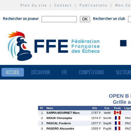
Plan du site
|
Contact
|
Publications
|
Mon C
Rechercher un joueur
Rechercher un club
ACCUEIL
DÉCOUVRIR
FFE
COMPÉTITIONS
SECTEU
OPEN B
Grille 
Pl
Nom
Elo
Cat.
Fede
Ligu
1
SARRA-BOURNET Marc
1787 F
VetM
2
IDOUX Christophe
1574 F
SenM
PAC
3
PASCAL Frederic
1577 F
SepM
PAC
4
PASERO Alexandre
1505 F
PupM
PAC