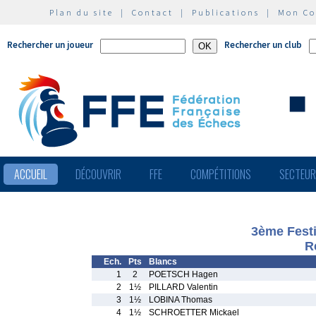
Plan du site
|
Contact
|
Publications
|
Mon C
Rechercher un joueur
Rechercher un club
ACCUEIL
DÉCOUVRIR
FFE
COMPÉTITIONS
SECTEU
3ème Festi
R
Ech.
Pts
Blancs
1
2
POETSCH Hagen
2
1½
PILLARD Valentin
3
1½
LOBINA Thomas
4
1½
SCHROETTER Mickael