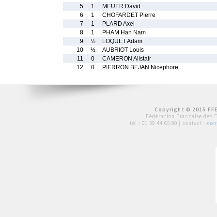
5
1
MEUER David
6
1
CHOFARDET Pierre
7
1
PLARD Axel
8
1
PHAM Han Nam
9
½
LOQUET Adam
10
½
AUBRIOT Louis
11
0
CAMERON Alistair
12
0
PIERRON BEJAN Nicephore
Copyright © 2015 FFE
Fédération Française des 
tél :
01 39 44 65 80
| contact :
con