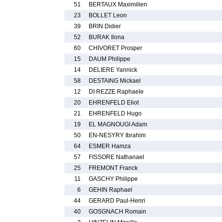
51
BERTAUX Maximilien
23
BOLLET Leon
39
BRIN Didier
52
BURAK Ilona
60
CHIVORET Prosper
15
DAUM Philippe
14
DELIERE Yannick
58
DESTAING Mickael
12
DI REZZE Raphaele
20
EHRENFELD Eliot
21
EHRENFELD Hugo
19
EL MAGNOUGI Adam
50
EN-NESYRY Ibrahim
64
ESMER Hamza
57
FISSORE Nathanael
25
FREMONT Franck
11
GASCHY Philippe
6
GEHIN Raphael
44
GERARD Paul-Henri
40
GOSGNACH Romain