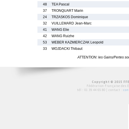
48
TEA Pascal
37
TRONQUART Marin
24
TRZASKOS Dominique
32
VUILLEMARD Jean-Marc
41
WANG Elie
42
WANG Ruizhe
53
WEBER KAZMIERCZAK Leopold
33
WOJDACKI Thibaut
ATTENTION: les Gains/Pertes sont
Copyright © 2015 FFE
Fédération Française des 
tél :
01 39 44 65 80
| contact :
con