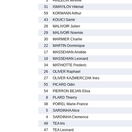
3
HINZELIN Mireille
31
ISMAYILOV Hikmat
59
KORMANN Arthur
43
KOUICI Samir
28
MALIVOIR Julien
29
MALIVOIR Noemie
30
MARMIER Charlie
22
MARTIN Dominique
17
MASSEHIAN Aristide
18
MASSEHIAN Leonard
34
MATHIOTTE Frederic
26
OLIVER Raphael
27
OLIVER KAZMIERCZAK Ines
55
PICARD Odin
54
PIERRON BEJAN Elisa
8
PLARD Thierry
38
POIREL Marie-France
5
SARDINHA Alice
4
SARDINHA Clemence
49
TEA Iris
47
TEA Leonard