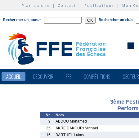
Plan du site
|
Contact
|
Publications
|
Mon C
Rechercher un joueur
Rechercher un club
ACCUEIL
DÉCOUVRIR
FFE
COMPÉTITIONS
SECTEU
3ème Festi
Perform
Nr.
Nom
9
ABDOU Mohamed
35
AKRE DAKOURI Michael
16
BARTHEL Lukas