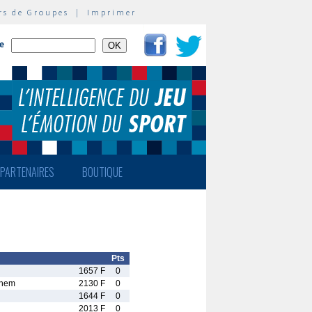
rs de Groupes
|
Imprimer
te
PARTENAIRES
BOUTIQUE
Pts
1657 F
0
lhem
2130 F
0
1644 F
0
2013 F
0