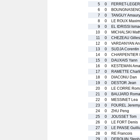
5
0
FERRET-LEGER
6
0
BOUNGNASENG 
7
0
TANGUY Amaur
8
0
LE ROUX Maxim
9
0
EL IDRISSI Isma
10
0
MICHALSKI Mat
11
0
CHEZEAU Gilles
12
0
VARDANYAN An
13
0
SUDJA Corentin
14
0
CHARPENTIER 
15
0
DAUXAIS Yann
16
0
KESTEMAN Ama
17
0
RAMETTE Charl
18
0
DIACONU Dan
19
0
DESTOR Jean
20
0
LE CORRE Rom
21
0
BAUJARD Roma
22
0
MESSINET Lea
23
0
FOUREL Jeremy
24
0
ZHU Peng
25
0
JOUSSET Tom
26
0
LE FORT Denis
27
0
LE PANSE Guilli
28
0
RE Francois
29
0
DEROUIN Steph