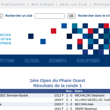
|
Publications
|
Mon Compte
|
Gérer son Club
|
Directeu
Rechercher un club
Rechercher dans le si
PÉTITIONS
SECTEURS
DOCUMENTS
DÉVELOPPEMENT
1ére Open du Phare Ouest
Résultats de la ronde 1
Res.
Noirs
DEC Brendan-Budok
2312 F
1 - 0
MICHALSKI Stephane
l
1649 F
0 - 1
ALLARD NEDELLEC Gui
e
2083 F
1 - 0
BECHIHI Adel
1641 F
1 - 0
OMAR Mawloud