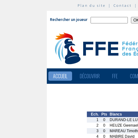
Plan du site
|
Contact
Rechercher un joueur
ACCUEIL
DÉCOUVRIR
FFE
COM
Ech.
Pts
Blancs
1
0
DURAND-LE LU
2
0
HEUZE Gwenae
3
0
MAREAU Timoth
4
0
MABIRE David