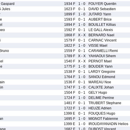
 Gaspard
1934 F
1 - 0
FOUYER Quentin
Jules
1623 F
0 - 1
DAVID Sebastien
y
1899 F
1 - 0
JUTARD Yann
e
1593 F
0 - 1
AUBERT Brice
el
1894 F
1 - 0
BOUILLET Killias
heo
1592 F
0 - 1
LE GALL Alexis
1868 F
X - X
BERNARD Nael
i
1579 F
0 - 1
CARNAC Vincent
1822 F
1 - 0
VISSE Mael
Bruno
1559 F
0 - 1
CARAMELLI Remi
1789 F
X - X
YAHIAOUI Sihem
el
1540 F
X - X
PERNOT Mael
ie
1775 F
1 - 0
BOUDER Yann
1538 F
0 - 1
LARDY Gregoire
1764 F
1 - 0
SANOU Edmond
ain
1536 F
0 - 1
MAREAU Noe
in
1747 F
1 - 0
CALIXTE Johan
1504 F
0 - 1
GELY Hugo
1724 F
1 - 0
DELIME Perrine
1481 F
0 - 1
TRUBERT Stephane
1722 F
1 - 0
HEUZE Adrien
1399 E
0 - 1
FOUQUES Hugo
an
1695 F
1 - 0
MIGNOT Fabienne
1399 E
1 - 0
IROUDAYANADIN Helios
ane
1682 F
1 - 0
DUBOST Vincent