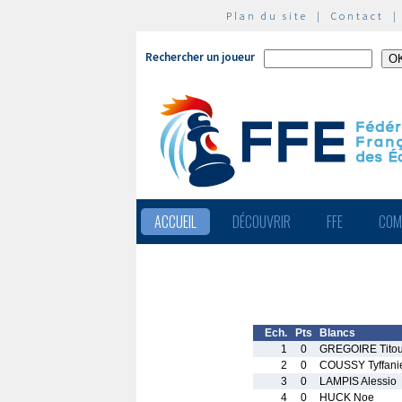
Plan du site
|
Contact
Rechercher un joueur
ACCUEIL
DÉCOUVRIR
FFE
COM
Ech.
Pts
Blancs
1
0
GREGOIRE Tito
2
0
COUSSY Tyffani
3
0
LAMPIS Alessio
4
0
HUCK Noe