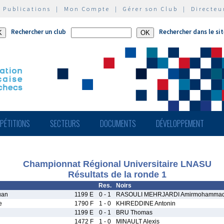
|
Publications
|
Mon Compte
|
Gérer son Club
|
Directeu
Rechercher un club
Rechercher dans le si
PÉTITIONS
SECTEURS
DOCUMENTS
DÉVELOPPEMENT
Championnat Régional Universitaire LNASU
Résultats de la ronde 1
Res.
Noirs
uan
1199 E
0 - 1
RASOULI MEHRJARDI Amirmohamma
e
1790 F
1 - 0
KHIREDDINE Antonin
1199 E
0 - 1
BRU Thomas
1472 F
1 - 0
MINAULT Alexis