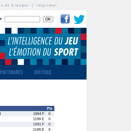
rs de Groupes
|
Imprimer
te
PARTENAIRES
BOUTIQUE
Pts
d
1984 F
0
1199 E
0
1591 F
0
1199 E
0