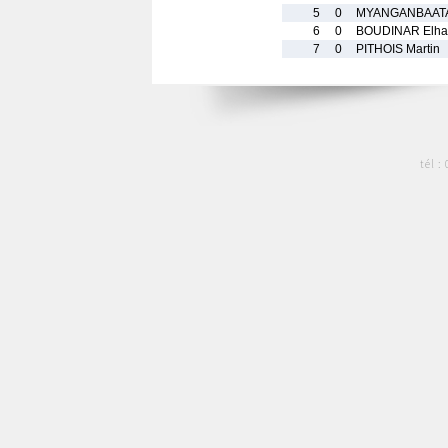
5
0
MYANGANBAATA
6
0
BOUDINAR Elha
7
0
PITHOIS Martin
tél :