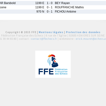
R Barsbold
1199 E
1 - 0
BEY Rayan
cene
1199 E
0 - 1
ROUFFANCHE Mathis
970 N
0 - 1
FICHOU Antoine
Copyright © 2015 FFE |
Mentions légales
|
Protection des données
Fédération Française des Echecs |
6 rue de l'Eglise | 92600 ASNIERES SUR SEINE
01 39 44 65 80
| contact :
contact@ffechecs.fr
| webmestre :
erick.mouret@echecs.as