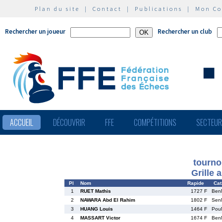
Plan du site
|
Contact
|
Publications
|
Mon C
Rechercher un joueur
Rechercher un club
ACCUEIL
DÉCOUVRIR
FFE
COMPÉTITIONS
SECTEU
tournoi
Grille 
Pl
Nom
Rapide
Cat
1
RUET Mathis
1727 F
Ben
2
NAWARA Abd El Rahim
1802 F
Sen
3
HUANG Louis
1464 F
Pou
4
MASSART Victor
1674 F
Ben