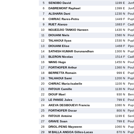
5
SENOBO David
1199 E
Jun
6
DABREMONT Raphael
1399 E
Jun
7
ALSHARA Dani
1230 N
Pou
8
CHIRIAC Rares-Petru
1449 F
Pup
9
RUET Alanzo
1683 F
Cad
10
NGUEDJIO TANKIO Harwen
1430 N
Pup
11
DIOUANI Niels
1580 N
Pou
12
TALHAOUI Ilyas
1530 N
Pup
13
DIOUANI Elise
1468 F
Ppo
14
SATHISH KUMAR Gurunandhan
1300 N
Pup
15
BLERON Nicolas
1514 F
Cad
16
WANG Hugo
1450 N
Pou
17
FORTHOFER Arthur
1360 N
Pou
18
BERRETTA Romain
999 E
Pup
19
TALHAOUI Sami
1200 N
Pup
20
CHIRIAC Maria-Isabelle
1100 N
Ppo
21
FATOUX Camille
1130 N
Pou
22
DIOUF Mael
930 N
Ben
23
LE PANSE Jules
799 E
Pou
24
AKEVA DEGBOUEVI Francia
1080 N
Pup
25
FORTHOFER Oscar
800 N
Ppo
26
FATOUX Antoine
1199 E
Sen
27
GRAVE Soan
799 E
Pou
28
DRIOL-PENG Maywenn
1060 N
Pup
29
M BALLA ANGOA Gilles-Lucas
870 N
Pup