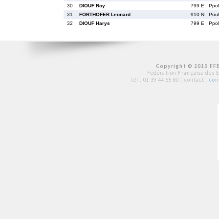
30
DIOUF Roy
799 E
Ppo
31
FORTHOFER Leonard
910 N
Pou
32
DIOUF Harys
799 E
Ppo
Copyright © 2015 FFE
Fédération Française des 
tél :
01 39 44 65 80
| contact :
con