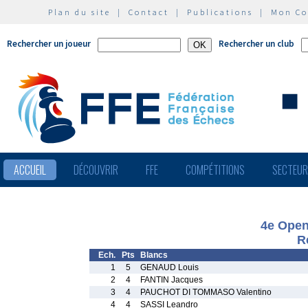
Plan du site
|
Contact
|
Publications
|
Mon C
Rechercher un joueur
Rechercher un club
ACCUEIL
DÉCOUVRIR
FFE
COMPÉTITIONS
SECTEU
4e Open
R
Ech.
Pts
Blancs
1
5
GENAUD Louis
2
4
FANTIN Jacques
3
4
PAUCHOT DI TOMMASO Valentino
4
4
SASSI Leandro