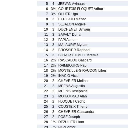
5
4
JEEVAN Avinaash
6
3½
COURTOIS FLOQUET Arthur
7
3½
OLLIER Ugo
8
3
CECCATO Matteo
9
3
SEJALON Angele
10
3
DUCHENET Sylvain
11
3
SAPALY Dorian
12
3
PAPI Adrien
13
3
MALAURIE Myriam
14
3
BROSSIER Raphael
15
3
BOYAT-SCHMITT Jeremie
16
2½
RASCALOU Gaspard
17
2½
RAIMBOURG Paul
18
2½
MONTEILLE-GIRAUDON Lilou
19
2½
INACIO Victor
20
2
CHEVRIER Melina
21
2
MEENS Augustin
22
2
MEENS Josephine
23
2
MOHAMMAD Alan
24
2
FLOQUET Cedric
25
2
COUSTEIX Thierry
26
2
CHEVRIER Cassandra
27
2
POSE Joseph
28
1½
DEZULIER Liam
29
1½
PAPI Victor