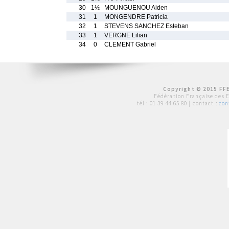
30
1½
MOUNGUENOU Aiden
31
1
MONGENDRE Patricia
32
1
STEVENS SANCHEZ Esteban
33
1
VERGNE Lilian
34
0
CLEMENT Gabriel
Copyright © 2015 FFE
Fédération Française des 
tél :
01 39 44 65 80
| contact :
con