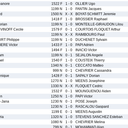
anore
1522 F
1 - 0
OLLIER Ugo
1199 N
1 - 0
FANTIN Jacques
rd
1500 N
X - X
BOYAT-SCHMITT Jeremie
1418 F
1 - 0
BROSSIER Raphael
rian
1199 N
1 - 0
MONTEILLE-GIRAUDON Lilou
VINOFF Cecile
1579 F
0 - 1
COURTOIS FLOQUET Arthur
1199 N
X - X
RAIMBOURG Paul
T Philippe
1199 N
1 - 0
DUCHENET Sylvain
RE Victor
1433 F
1 - 0
PAPI Adrien
1494 F
1 - 0
INACIO Victor
am
1199 N
0 - 1
SEJALON Angele
el
1540 F
1 - 0
COUSTEIX Thierry
1340 N
0 - 1
CECCATO Matteo
999 N
0 - 1
CHEVRIER Cassandra
nique
1428 F
0 - 1
SAPALY Dorian
1270 N
1 - 0
MEENS Josephine
1330 N
X - X
FLOQUET Cedric
1532 F
0 - 1
MOUNGUENOU Aiden
in
1250 N
1 - 0
PAPI Victor
-Jana
1230 N
0 - 1
POSE Joseph
1230 N
1 - 0
RASCALOU Gaspard
1199 E
0 - 1
MEENS Augustin
ia
1320 N
1 - 0
STEVENS SANCHEZ Esteban
1080 N
1 - 0
CHEVRIER Melina
799 N
0 - 1
MOHAMMAD Alan