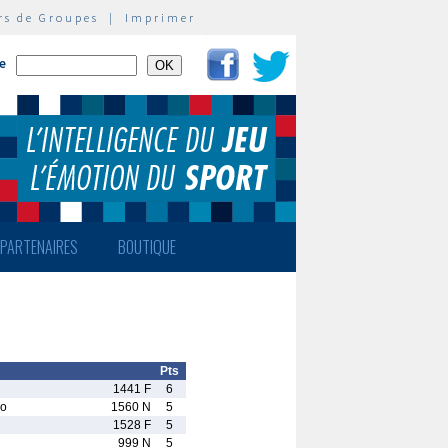
rs de Groupes
|
Imprimer
te
PARTENAIRES
BOUTIQUE
Pts
1441 F
6
no
1560 N
5
1528 F
5
999 N
5