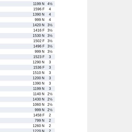
1199 N
4½
1596 F
4
1390 N
4
999 N
4
1420 N
3½
1416 F
3½
1530 N
3½
1502 F
3½
1496 F
3½
999 N
3½
1523 F
3
1290 N
3
1536 F
3
1510 N
3
1200 N
3
1390 N
3
1199 N
3
1140 N
2½
1430 N
2½
1060 N
2½
999 N
2½
1458 F
2
799 N
2
1260 N
2
1220 N
2