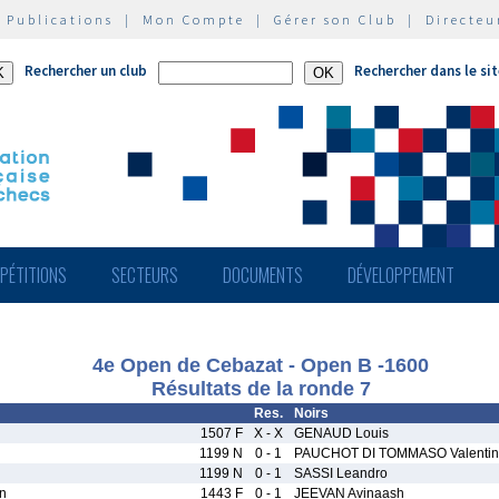
|
Publications
|
Mon Compte
|
Gérer son Club
|
Directeu
Rechercher un club
Rechercher dans le si
PÉTITIONS
SECTEURS
DOCUMENTS
DÉVELOPPEMENT
4e Open de Cebazat - Open B -1600
Résultats de la ronde 7
Res.
Noirs
1507 F
X - X
GENAUD Louis
1199 N
0 - 1
PAUCHOT DI TOMMASO Valenti
1199 N
0 - 1
SASSI Leandro
n
1443 F
0 - 1
JEEVAN Avinaash