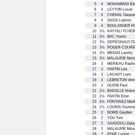
5
4
MOHAMMAD Ele
6
4
LEYTON Lucas
7
4
CHENAL Gaspa
8
4
SASSI Ludovic
9
4
BOULANGER Flo
10
3½
KAYYALI TCHER
11
3½
BAC Yoann
12
3½
DEREGNAUCOUR
13
3½
ROGER-COURBIE
14
3½
MEENS Landry
15
3½
MALAURIE Myri
16
3
MERIEAU Rapha
17
3
FANTIN Lea
18
3
LACHOT Liam
19
3
LEBRETON Vero
20
3
OUDIN Paul
21
2½
BADOLLE Nolan
22
2½
FANTIN Elise
23
2½
FONTANEZ Mart
24
2½
LOUNIS Youmna
25
2
BOIRE Gaultier
26
2
YOU Tom
27
2
SAADOULI Zakar
28
2
MALAURIE Mina
29
2
POSE Lucien