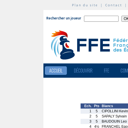
Plan du site
|
Contact
Rechercher un joueur
ACCUEIL
DÉCOUVRIR
FFE
COM
Ech.
Pts
Blancs
1
5
CIPOLLINI Kevin
2
5
SAPALY Sylvain
3
5
BAUDOUIN Leo
4
4½
FRANCHEL Ego