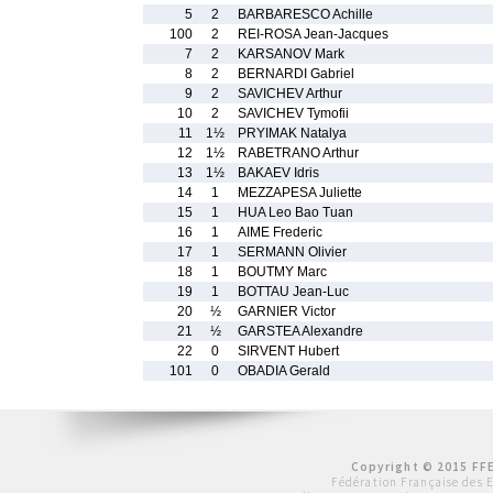
5
2
BARBARESCO Achille
100
2
REI-ROSA Jean-Jacques
7
2
KARSANOV Mark
8
2
BERNARDI Gabriel
9
2
SAVICHEV Arthur
10
2
SAVICHEV Tymofii
11
1½
PRYIMAK Natalya
12
1½
RABETRANO Arthur
13
1½
BAKAEV Idris
14
1
MEZZAPESA Juliette
15
1
HUA Leo Bao Tuan
16
1
AIME Frederic
17
1
SERMANN Olivier
18
1
BOUTMY Marc
19
1
BOTTAU Jean-Luc
20
½
GARNIER Victor
21
½
GARSTEA Alexandre
22
0
SIRVENT Hubert
101
0
OBADIA Gerald
Copyright © 2015 FFE
Fédération Française des 