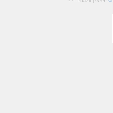
tél :
01 39 44 65 80
| contact :
con