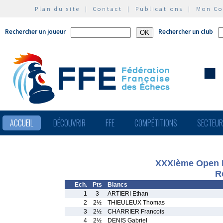
Plan du site
|
Contact
|
Publications
|
Mon C
Rechercher un joueur
Rechercher un club
ACCUEIL
DÉCOUVRIR
FFE
COMPÉTITIONS
SECTEU
XXXIème Open In
R
Ech.
Pts
Blancs
1
3
ARTIERI Ethan
2
2½
THIEULEUX Thomas
3
2½
CHARRIER Francois
4
2½
DENIS Gabriel