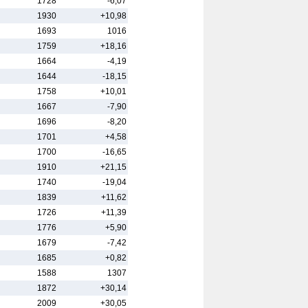
1728
-6,07
1930
+10,98
1693
1016
1759
+18,16
1664
-4,19
1644
-18,15
1758
+10,01
1667
-7,90
1696
-8,20
1701
+4,58
1700
-16,65
1910
+21,15
1740
-19,04
1839
+11,62
1726
+11,39
1776
+5,90
1679
-7,42
1685
+0,82
1588
1307
1872
+30,14
2009
+30,05