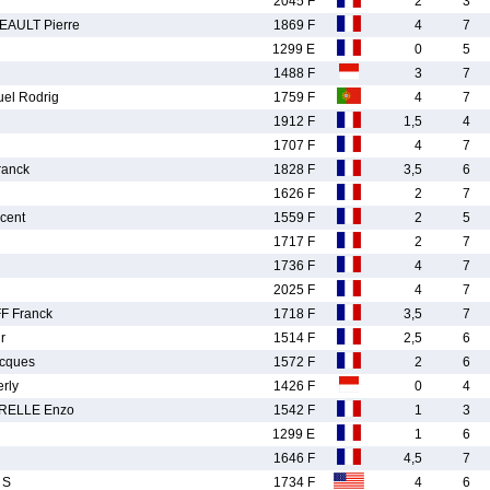
2045 F
2
3
AULT Pierre
1869 F
4
7
1299 E
0
5
1488 F
3
7
el Rodrig
1759 F
4
7
1912 F
1,5
4
1707 F
4
7
anck
1828 F
3,5
6
1626 F
2
7
cent
1559 F
2
5
1717 F
2
7
1736 F
4
7
2025 F
4
7
 Franck
1718 F
3,5
7
r
1514 F
2,5
6
cques
1572 F
2
6
rly
1426 F
0
4
RELLE Enzo
1542 F
1
3
1299 E
1
6
1646 F
4,5
7
 S
1734 F
4
6