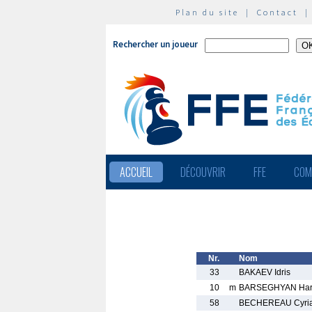
Plan du site
|
Contact
Rechercher un joueur
ACCUEIL
DÉCOUVRIR
FFE
COM
Nr.
Nom
33
BAKAEV Idris
10
m
BARSEGHYAN Har
58
BECHEREAU Cyri