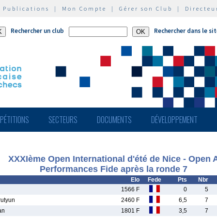
|
Publications
|
Mon Compte
|
Gérer son Club
|
Directeu
Rechercher un club
Rechercher dans le si
PÉTITIONS
SECTEURS
DOCUMENTS
DÉVELOPPEMENT
XXXIème Open International d'été de Nice - Open 
Performances Fide après la ronde 7
Elo
Fede
Pts
Nbr
1566 F
0
5
utyun
2460 F
6,5
7
an
1801 F
3,5
7