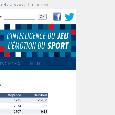
rs de Groupes
|
Imprimer
te
PARTENAIRES
BOUTIQUE
A
Moyenne
Gain/Perf
1731
-14,00
2074
+1,02
1707
-9,13