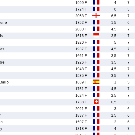
1999 F
4
7
1724 F
0
3
2058 F
6,5
7
erre
1752 F
1,5
6
2030 F
4,5
7
is
1616 F
3,5
7
1920 F
5
7
mes
1937 F
4,5
7
1661 F
3,5
7
dre
1926 F
3,5
7
1948 F
4,5
7
1585 F
3,5
7
milio
1639 F
1
5
1761 F
4,5
7
1624 F
2,5
7
1738 F
0,5
3
2021 F
3
6
r
1837 F
2,5
6
an
1597 F
2
6
y
1818 F
4
7