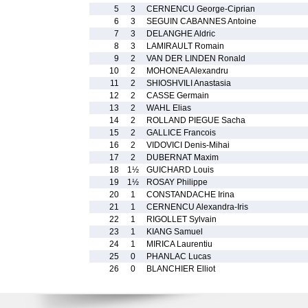
5
3
CERNENCU George-Ciprian
6
3
SEGUIN CABANNES Antoine
7
3
DELANGHE Aldric
8
3
LAMIRAULT Romain
9
2
VAN DER LINDEN Ronald
10
2
MOHONEA Alexandru
11
2
SHIOSHVILI Anastasia
12
2
CASSE Germain
13
2
WAHL Elias
14
2
ROLLAND PIEGUE Sacha
15
2
GALLICE Francois
16
2
VIDOVICI Denis-Mihai
17
2
DUBERNAT Maxim
18
1½
GUICHARD Louis
19
1½
ROSAY Philippe
20
1
CONSTANDACHE Irina
21
1
CERNENCU Alexandra-Iris
22
1
RIGOLLET Sylvain
23
1
KIANG Samuel
24
1
MIRICA Laurentiu
25
0
PHANLAC Lucas
26
0
BLANCHIER Elliot