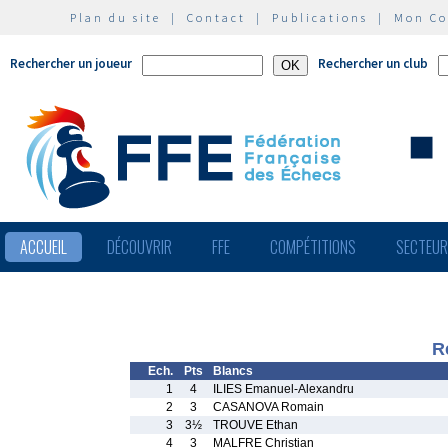
Plan du site
|
Contact
|
Publications
|
Mon C
Rechercher un joueur
Rechercher un club
ACCUEIL
DÉCOUVRIR
FFE
COMPÉTITIONS
SECTEU
R
Ech.
Pts
Blancs
1
4
ILIES Emanuel-Alexandru
2
3
CASANOVA Romain
3
3½
TROUVE Ethan
4
3
MALFRE Christian