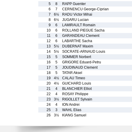
5
8
RAPP Guenter
6
7
CERNENCU George-Ciprian
7
6½
RADU Victor Mihai
8
6½
JUGARU Lucian
9
6
LAMIRAULT Romain
10
6
ROLLAND PIEGUE Sacha
11
6
GARANDEAU Clement
12
6
LABARTHE Sacha
13
5½
DUBERNAT Maxim
14
5½
SOCRATE-ARNAUD Louis
15
5
SOMMER Norbert
16
5
GRIGORE Eduard-Petru
17
5
JOUDINAUD Clement
18
5
TATAR Aksel
19
4½
CALAU Timeo
20
4½
GUICHARD Louis
21
4
BLANCHIER Elliot
22
4
ROSAY Philippe
23
3½
RIGOLLET Sylvain
24
4
ION Andrei
25
3
WAHL Elias
26
3½
KIANG Samuel