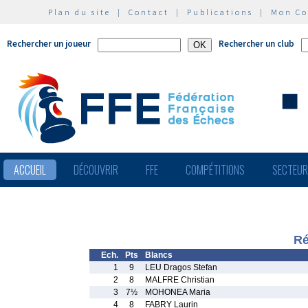
Plan du site
|
Contact
|
Publications
|
Mon C
Rechercher un joueur
Rechercher un club
ACCUEIL
DÉCOUVRIR
FFE
COMPÉTITIONS
SECTEU
Ré
Ech.
Pts
Blancs
1
9
LEU Dragos Stefan
2
8
MALFRE Christian
3
7½
MOHONEA Maria
4
8
FABRY Laurin