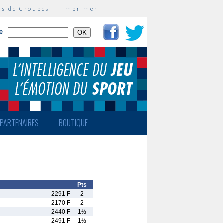
rs de Groupes
|
Imprimer
te
PARTENAIRES
BOUTIQUE
Pts
2291 F
2
2170 F
2
2440 F
1½
2491 F
1½