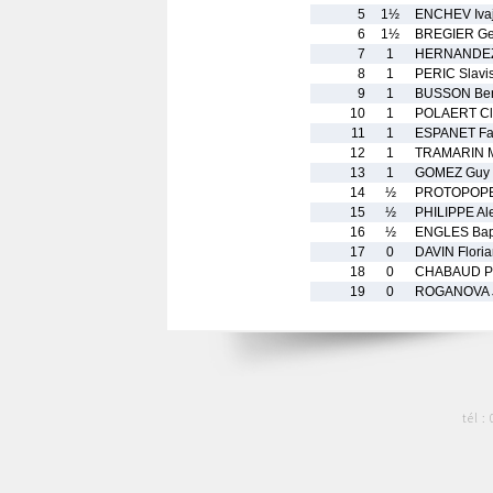
5
1½
ENCHEV Ivaj
6
1½
BREGIER Ge
7
1
HERNANDEZ
8
1
PERIC Slavi
9
1
BUSSON Ben
10
1
POLAERT Cl
11
1
ESPANET Fa
12
1
TRAMARIN M
13
1
GOMEZ Guy
14
½
PROTOPOPE
15
½
PHILIPPE Al
16
½
ENGLES Bapt
17
0
DAVIN Flori
18
0
CHABAUD Ph
19
0
ROGANOVA 
tél :