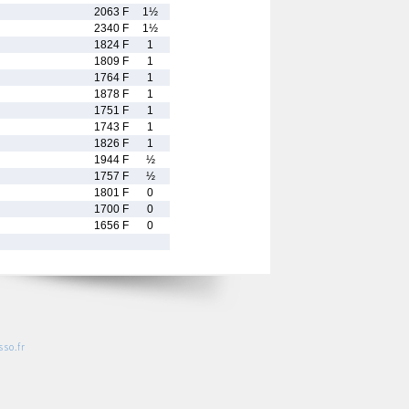
2063 F
1½
2340 F
1½
1824 F
1
1809 F
1
1764 F
1
1878 F
1
1751 F
1
1743 F
1
1826 F
1
1944 F
½
1757 F
½
1801 F
0
1700 F
0
1656 F
0
so.fr