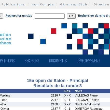
|
Publications
|
Mon Compte
|
Gérer son Club
|
Directeu
Rechercher un club
Rechercher dans le si
PÉTITIONS
SECTEURS
DOCUMENTS
DÉVELOPPEMENT
15e open de Salon - Principal
Résultats de la ronde 3
Res.
Noirs
Maxime
2120 F
X - X
VILLEGAS Pierre
 Leon
2217 F
0 - 1
BREGNAC Tristan
othe
2108 F
X - X
NIKOLOV Momchil
livier
1837 F
0 - 1
DIMITROV Radoslav