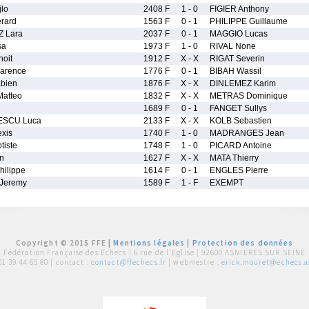
lo
2408 F
1 - 0
FIGIER Anthony
rard
1563 F
0 - 1
PHILIPPE Guillaume
 Lara
2037 F
0 - 1
MAGGIO Lucas
sa
1973 F
1 - 0
RIVAL None
oit
1912 F
X - X
RIGAT Severin
arence
1776 F
0 - 1
BIBAH Wassil
bien
1876 F
X - X
DINLEMEZ Karim
atteo
1832 F
X - X
METRAS Dominique
1689 F
0 - 1
FANGET Sullys
SCU Luca
2133 F
X - X
KOLB Sebastien
exis
1740 F
1 - 0
MADRANGES Jean
iste
1748 F
1 - 0
PICARD Antoine
an
1627 F
X - X
MATA Thierry
ilippe
1614 F
0 - 1
ENGLES Pierre
Jeremy
1589 F
1 - F
EXEMPT
Copyright © 2015 FFE |
Mentions légales
|
Protection des données
Fédération Française des Echecs |
6 rue de l'Eglise | 92600 ASNIERES SUR SEINE
01 39 44 65 80
| contact :
contact@ffechecs.fr
| webmestre :
erick.mouret@echecs.as