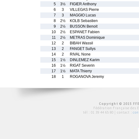
5
3½
FIGIER Anthony
6
3
VILLEGAS Pierre
7
3
MAGGIO Lucas
8
2½
KOLB Sebastien
9
2½
BUSSON Benoit
10
2½
ESPANET Fabien
11
2½
METRAS Dominique
12
2
BIBAH Wassil
13
2
FANGET Sullys
14
2
RIVAL None
15
1½
DINLEMEZ Karim
16
1½
RIGAT Severin
17
1½
MATA Thierry
18
1
ROGANOVA Jeremy
Copyright © 2015 FFE
Fédération Française des 
tél :
01 39 44 65 80
| contact :
con