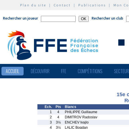
Plan du site
|
Contact
|
Publications
|
Mon C
Rechercher un joueur
Rechercher un club
ACCUEIL
DÉCOUVRIR
FFE
COMPÉTITIONS
SECTEU
15e 
R
Ech.
Pts
Blancs
1
4
PHILIPPE Guillaume
2
4
DIMITROV Radoslav
3
3½
ENCHEV Ivajlo
4
3½
LALIC Bogdan