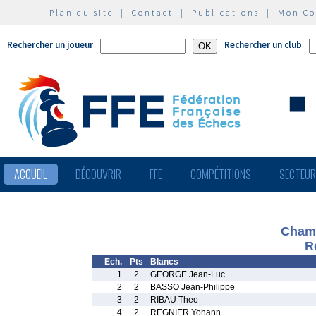
Plan du site
|
Contact
|
Publications
|
Mon C
Rechercher un joueur
Rechercher un club
ACCUEIL
DÉCOUVRIR
FFE
COMPÉTITIONS
SECTEU
Champ
R
Ech.
Pts
Blancs
1
2
GEORGE Jean-Luc
2
2
BASSO Jean-Philippe
3
2
RIBAU Theo
4
2
REGNIER Yohann