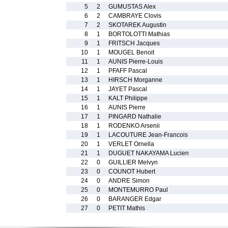
5
2
GUMUSTAS Alex
6
2
CAMBRAYE Clovis
7
2
SKOTAREK Augustin
8
1
BORTOLOTTI Mathias
9
1
FRITSCH Jacques
10
1
MOUGEL Benoit
11
1
AUNIS Pierre-Louis
12
1
PFAFF Pascal
13
1
HIRSCH Morganne
14
1
JAYET Pascal
15
1
KALT Philippe
16
1
AUNIS Pierre
17
1
PINGARD Nathalie
18
1
RODENKO Arsenii
19
1
LACOUTURE Jean-Francois
20
1
VERLET Ornella
21
1
DUGUET NAKAYAMA Lucien
22
0
GUILLIER Melvyn
23
0
COUNOT Hubert
24
0
ANDRE Simon
25
0
MONTEMURRO Paul
26
0
BARANGER Edgar
27
0
PETIT Mathis