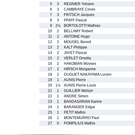
5
3
REGNIER Yohann
6
3
CAMBRAYE Clovis
7
3
FRITSCH Jacques
8
3
PFAFF Pascal
9
2½
BORTOLOTTI Mathias
10
2
BELLAMY Robert
11
2
ANTOINE Hugo
12
2
MOUGEL Benoit
13
2
KALT Philippe
14
2
JAYET Pascal
15
2
VERLET Ornella
16
2
HAKOBIAN Movses
17
2
HIRSCH Morganne
18
2
DUGUET NAKAYAMA Lucien
19
1
AUNIS Pierre
20
1½
AUNIS Pierre-Louis
21
1
GUILLIER Melvyn
22
1
ANDRE Simon
23
1
BAHDASARIAN Karine
24
1
BARANGER Edgar
25
1
PETIT Mathis
26
1
MONTEMURRO Paul
27
0
POMPILIUS Mathis