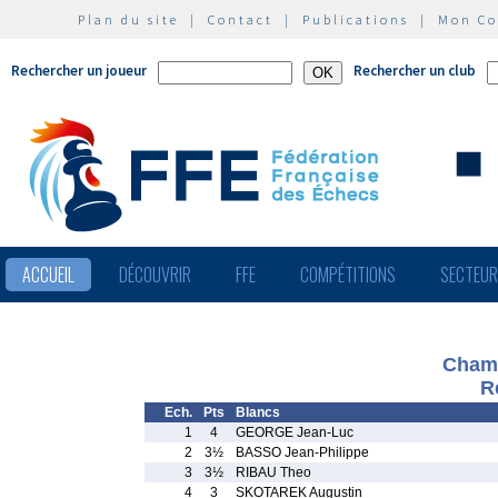
Plan du site
|
Contact
|
Publications
|
Mon C
Rechercher un joueur
Rechercher un club
ACCUEIL
DÉCOUVRIR
FFE
COMPÉTITIONS
SECTEU
Champ
R
Ech.
Pts
Blancs
1
4
GEORGE Jean-Luc
2
3½
BASSO Jean-Philippe
3
3½
RIBAU Theo
4
3
SKOTAREK Augustin