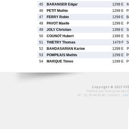
45
BARANGER Edgar
1299 E
M
46
PETIT Mathis
1299 E
P
47
FERRY Robin
1299 E
B
48
PAVOT Maelle
1299 E
P
49
JOLY Christian
1399 E
S
50
COUNOT Hubert
1399 E
S
51
THIETRY Thomas
1479 F
S
52
BAHDASARIAN Karine
1299 E
P
53
POMPILIUS Mathis
1299 E
P
54
MARQUE Timeo
1299 E
P
Copyright © 2015 FFE
Fédération Française des 
tél :
01 39 44 65 80
| contact :
con