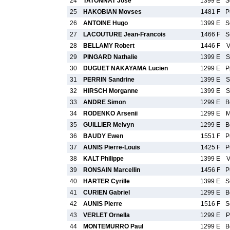
24
TATONNAT Jose
1399 E
S
25
HAKOBIAN Movses
1481 F
P
26
ANTOINE Hugo
1399 E
S
27
LACOUTURE Jean-Francois
1466 F
S
28
BELLAMY Robert
1446 F
V
29
PINGARD Nathalie
1399 E
S
30
DUGUET NAKAYAMA Lucien
1299 E
P
31
PERRIN Sandrine
1399 E
S
32
HIRSCH Morganne
1399 E
S
33
ANDRE Simon
1299 E
B
34
RODENKO Arsenii
1299 E
M
35
GUILLIER Melvyn
1299 E
B
36
BAUDY Ewen
1551 F
P
37
AUNIS Pierre-Louis
1425 F
P
38
KALT Philippe
1399 E
V
39
RONSAIN Marcellin
1456 F
P
40
HARTER Cyrille
1399 E
S
41
CURIEN Gabriel
1299 E
B
42
AUNIS Pierre
1516 F
S
43
VERLET Ornella
1299 E
P
44
MONTEMURRO Paul
1299 E
B