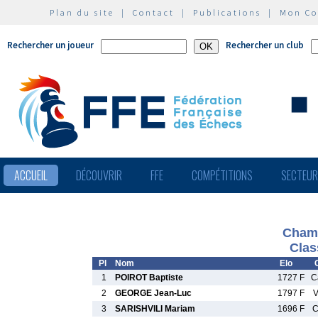
Plan du site
|
Contact
|
Publications
|
Mon C
Rechercher un joueur
Rechercher un club
ACCUEIL
DÉCOUVRIR
FFE
COMPÉTITIONS
SECTEU
Champ
Clas
Pl
Nom
Elo
1
POIROT Baptiste
1727 F
C
2
GEORGE Jean-Luc
1797 F
V
3
SARISHVILI Mariam
1696 F
C