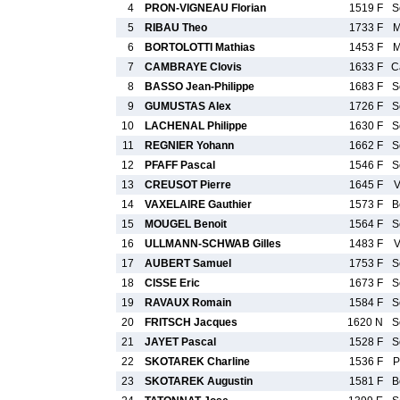
4
PRON-VIGNEAU Florian
1519 F
S
5
RIBAU Theo
1733 F
M
6
BORTOLOTTI Mathias
1453 F
M
7
CAMBRAYE Clovis
1633 F
C
8
BASSO Jean-Philippe
1683 F
S
9
GUMUSTAS Alex
1726 F
S
10
LACHENAL Philippe
1630 F
S
11
REGNIER Yohann
1662 F
S
12
PFAFF Pascal
1546 F
S
13
CREUSOT Pierre
1645 F
V
14
VAXELAIRE Gauthier
1573 F
B
15
MOUGEL Benoit
1564 F
S
16
ULLMANN-SCHWAB Gilles
1483 F
V
17
AUBERT Samuel
1753 F
S
18
CISSE Eric
1673 F
S
19
RAVAUX Romain
1584 F
S
20
FRITSCH Jacques
1620 N
S
21
JAYET Pascal
1528 F
S
22
SKOTAREK Charline
1536 F
P
23
SKOTAREK Augustin
1581 F
B