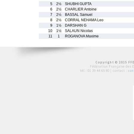
5
2½
SHUBHI GUPTA
6
2½
CHARLIER Antoine
7
2½
BASSAL Samuel
8
2½
CORRAL NEHAMA Leo
9
1½
DARSHAN G
10
1½
SALAUN Nicolas
11
1
ROGANOVA Maxime
Copyright © 2015 FFE
Fédération Française des 
tél :
01 39 44 65 80
| contact :
con