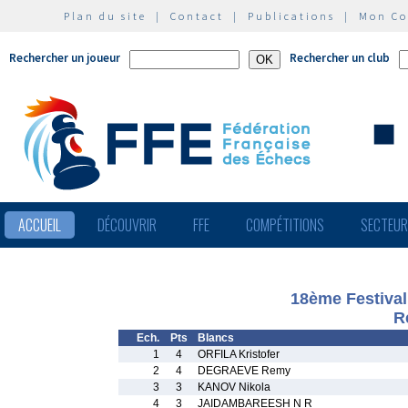
Plan du site
|
Contact
|
Publications
|
Mon C
Rechercher un joueur
Rechercher un club
ACCUEIL
DÉCOUVRIR
FFE
COMPÉTITIONS
SECTEU
18ème Festival
R
Ech.
Pts
Blancs
1
4
ORFILA Kristofer
2
4
DEGRAEVE Remy
3
3
KANOV Nikola
4
3
JAIDAMBAREESH N R