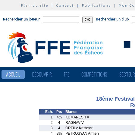
Plan du site
|
Contact
|
Publications
|
Mon C
Rechercher un joueur
Rechercher un club
ACCUEIL
DÉCOUVRIR
FFE
COMPÉTITIONS
SECTEU
18ème Festival
R
Ech.
Pts
Blancs
1
4½
KUMARESH A
2
4
RAGHAV V
3
4
ORFILA Kristofer
4
3½
PETROSYAN Armen