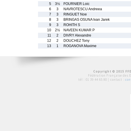
5
3½
FOURNIER Loic
6
3
NAVROTESCU Andreea
7
3
RINGUET Noe
8
3
BRINGAS OSUNA Ivan Jarek
9
3
ROHITH S
10
2½
NAVEEN KUMAR P
11
2
DIVRY Alexandre
12
2
DOUCHEZ Tony
13
1
ROGANOVA Maxime
Copyright © 2015 FFE
Fédération Française des 
tél :
01 39 44 65 80
| contact :
con