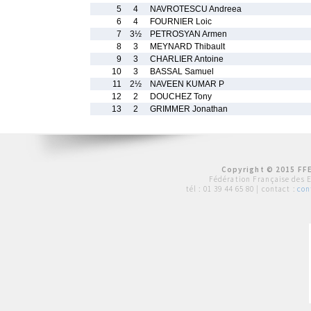
5
4
NAVROTESCU Andreea
6
4
FOURNIER Loic
7
3½
PETROSYAN Armen
8
3
MEYNARD Thibault
9
3
CHARLIER Antoine
10
3
BASSAL Samuel
11
2½
NAVEEN KUMAR P
12
2
DOUCHEZ Tony
13
2
GRIMMER Jonathan
Copyright © 2015 FFE
Fédération Française des 
tél :
01 39 44 65 80
| contact :
con