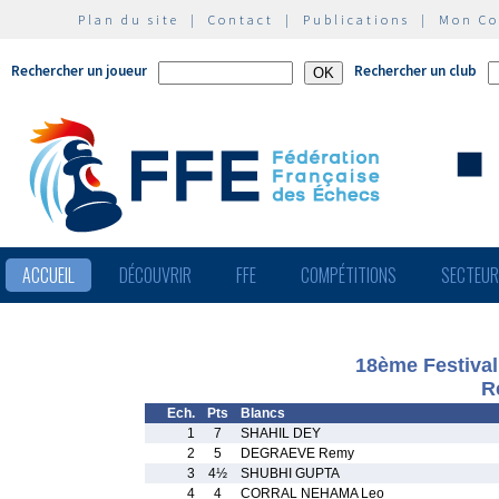
Plan du site
|
Contact
|
Publications
|
Mon C
Rechercher un joueur
Rechercher un club
ACCUEIL
DÉCOUVRIR
FFE
COMPÉTITIONS
SECTEU
18ème Festival
R
Ech.
Pts
Blancs
1
7
SHAHIL DEY
2
5
DEGRAEVE Remy
3
4½
SHUBHI GUPTA
4
4
CORRAL NEHAMA Leo