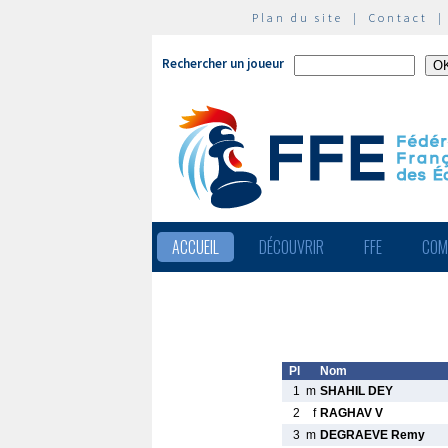
Plan du site
|
Contact
Rechercher un joueur
ACCUEIL
DÉCOUVRIR
FFE
COM
Pl
Nom
1
m
SHAHIL DEY
2
f
RAGHAV V
3
m
DEGRAEVE Remy