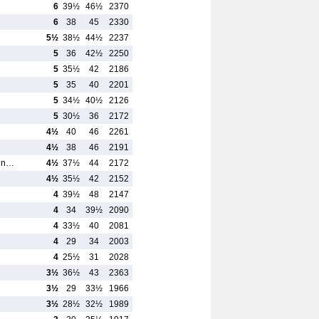
6
39½
46½
2370
6
38
45
2330
5½
38½
44½
2237
5
36
42½
2250
5
35½
42
2186
5
35
40
2201
5
34½
40½
2126
5
30½
36
2172
4½
40
46
2261
4½
38
46
2191
uen…
4½
37½
44
2172
4½
35½
42
2152
4
39½
48
2147
4
34
39½
2090
4
33½
40
2081
4
29
34
2003
4
25½
31
2028
3½
36½
43
2363
3½
29
33½
1966
3½
28½
32½
1989