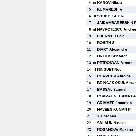
4
m
KANOV Nikola
5
KUMARESH A
6
ff
SHUBHI GUPTA
7
JAIDAMBAREESH N 
8
gf
NAVROTESCU Andre
9
FOURNIER Loic
10
ROHITH S
11
DIVRY Alexandre
12
ORFILA Kristofer
13
m
PETROSYAN Armen
14
f
RINGUET Noe
15
CHARLIER Antoine
16
BRINGAS OSUNA Ivan
17
BASSAL Samuel
18
CORRAL NEHAMA Le
19
GRIMMER Jonathan
20
NAVEEN KUMAR P
21
YU Zechen
22
SALAUN Nicolas
23
ROGANOVA Maxime