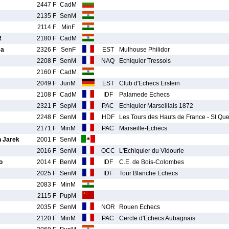
2447 F
CadM
2135 F
SenM
2114 F
MinF
R
2180 F
CadM
ea
2326 F
SenF
EST
Mulhouse Philidor
2208 F
SenM
NAQ
Echiquier Tressois
2160 F
CadM
2049 F
JunM
EST
Club d'Echecs Erstein
2108 F
CadM
IDF
Palamede Echecs
2321 F
SepM
PAC
Echiquier Marseillais 1872
2248 F
SenM
HDF
Les Tours des Hauts de France - St Q
2171 F
MinM
PAC
Marseille-Echecs
 Jarek
2001 F
SenM
2016 F
SenM
OCC
L'Echiquier du Vidourle
o
2014 F
BenM
IDF
C.E. de Bois-Colombes
2025 F
SenM
IDF
Tour Blanche Echecs
2083 F
MinM
2115 F
PupM
2035 F
SenM
NOR
Rouen Echecs
2120 F
MinM
PAC
Cercle d'Echecs Aubagnais