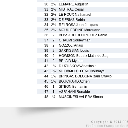
30
2½
LEMAIRE Augustin
31
2½
MISTRAL Cesar
32
2½
LE ROUX Nathanael
33
2½
DE FRIAS Robin
34
2½
REI-ROSA Jean-Jacques
35
2½
MOUHIEDDINE Marouane
36
2
BOSSARD RODRIGUEZ Pablo
37
2
GHALMI Souleyman
38
2
GOZZOLI Anais
39
2
SARKISSIAN Louis
40
2
HOWISON Beatrix Mathilde Sag
41
2
BELAID Myriam
42
1½
DIUZHAKOVA Anastasia
43
1½
MOHAMED ELHAD Nouraiya
44
1½
BRINGAS BOLOGNA Izam Ottavio
45
1½
BOUCHARD Adrien
46
1
SITBON Benjamin
47
1
ASFAHANI Ronaldo
48
½
MUSCINESI VALERA Simon
Copyright © 2015 FFE
Fédération Française des 