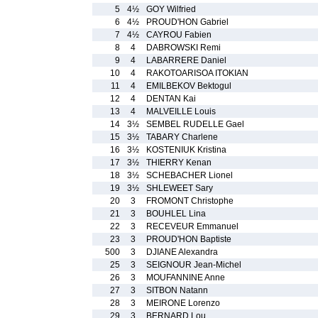
5
4½
GOY Wilfried
6
4½
PROUD'HON Gabriel
7
4½
CAYROU Fabien
8
4
DABROWSKI Remi
9
4
LABARRERE Daniel
10
4
RAKOTOARISOA ITOKIAN
11
4
EMILBEKOV Bektogul
12
4
DENTAN Kai
13
4
MALVEILLE Louis
14
3½
SEMBEL RUDELLE Gael
15
3½
TABARY Charlene
16
3½
KOSTENIUK Kristina
17
3½
THIERRY Kenan
18
3½
SCHEBACHER Lionel
19
3½
SHLEWEET Sary
20
3
FROMONT Christophe
21
3
BOUHLEL Lina
22
3
RECEVEUR Emmanuel
23
3
PROUD'HON Baptiste
500
3
DJIANE Alexandra
25
3
SEIGNOUR Jean-Michel
26
3
MOUFANNINE Anne
27
3
SITBON Natann
28
3
MEIRONE Lorenzo
29
3
BERNARD Lou