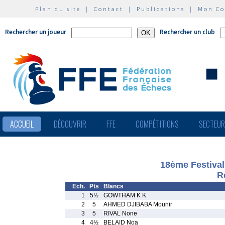
Plan du site
|
Contact
|
Publications
|
Mon C
Rechercher un joueur
Rechercher un club
ACCUEIL
DÉCOUVRIR
FFE
COMPÉTITIONS
SECTEU
18ème Festival
R
Ech.
Pts
Blancs
1
5½
GOWTHAM K K
2
5
AHMED DJIBABA Mounir
3
5
RIVAL None
4
4½
BELAID Noa