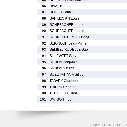
86
RIVAL None
87
ROGER Patrick
88
SARKISSIAN Louis
89
SCHEBACHER Leane
90
SCHEBACHER Lionel
91
SCHREIBER PITOT Beryl
92
SEIGNOUR Jean-Michel
93
SEMBEL RUDELLE Gael
94
SHLEWEET Sary
95
SITBON Benjamin
96
SITBON Natann
97
SUEZ-PANAMA Gilles
98
TABARY Charlene
99
THIERRY Kenan
100
TOUILLEUX Jade
101
WATSON Tiger
Copyright © 2015 FFE