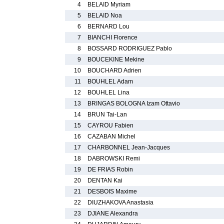
4
BELAID Myriam
5
BELAID Noa
6
BERNARD Lou
7
BIANCHI Florence
8
BOSSARD RODRIGUEZ Pablo
9
BOUCEKINE Mekine
10
BOUCHARD Adrien
11
BOUHLEL Adam
12
BOUHLEL Lina
13
BRINGAS BOLOGNA Izam Ottavio
14
BRUN Tai-Lan
15
CAYROU Fabien
16
CAZABAN Michel
17
CHARBONNEL Jean-Jacques
18
DABROWSKI Remi
19
DE FRIAS Robin
20
DENTAN Kai
21
DESBOIS Maxime
22
DIUZHAKOVA Anastasia
23
DJIANE Alexandra