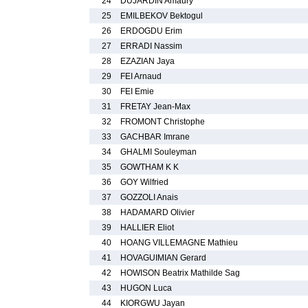
24
DUJARDIN Amaury
25
EMILBEKOV Bektogul
26
ERDOGDU Erim
27
ERRADI Nassim
28
EZAZIAN Jaya
29
FEI Arnaud
30
FEI Emie
31
FRETAY Jean-Max
32
FROMONT Christophe
33
GACHBAR Imrane
34
GHALMI Souleyman
35
GOWTHAM K K
36
GOY Wilfried
37
GOZZOLI Anais
38
HADAMARD Olivier
39
HALLIER Eliot
40
HOANG VILLEMAGNE Mathieu
41
HOVAGUIMIAN Gerard
42
HOWISON Beatrix Mathilde Sag
43
HUGON Luca
44
KIORGWU Jayan