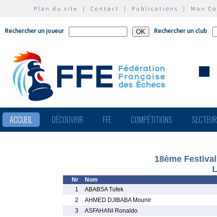
Plan du site
|
Contact
|
Publications
|
Mon C
Rechercher un joueur
Rechercher un club
ACCUEIL
DÉCOUVRIR
FFE
COMPÉTITIONS
SECTEU
18ème Festival
L
Nr
Nom
1
ABABSA Tufek
2
AHMED DJIBABA Mounir
3
ASFAHANI Ronaldo