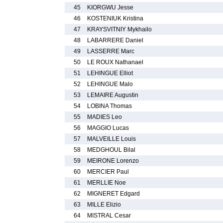
45
KIORGWU Jesse
46
KOSTENIUK Kristina
47
KRAYSVITNIY Mykhailo
48
LABARRERE Daniel
49
LASSERRE Marc
50
LE ROUX Nathanael
51
LEHINGUE Elliot
52
LEHINGUE Malo
53
LEMAIRE Augustin
54
LOBINA Thomas
55
MADIES Leo
56
MAGGIO Lucas
57
MALVEILLE Louis
58
MEDGHOUL Bilal
59
MEIRONE Lorenzo
60
MERCIER Paul
61
MERLLIE Noe
62
MIGNERET Edgard
63
MILLE Elizio
64
MISTRAL Cesar