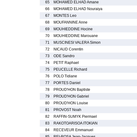
65
MOHAMED ELHAD Amane
66
MOHAMED ELHAD Nouraiya
67
MONTES Leo
68
MOUFANNINE Anne
69
MOUHIEDDINE Hocine
70
MOUHIEDDINE Marouane
71
MUSCINESI VALERA Simon
72
NICAUD Corentin
73
ODE Sandro
74
PETIT Raphael
75
PEUCELLE Richard
76
POLO Tidiane
77
PORTES Daniel
78
PROUD'HON Baptiste
79
PROUD'HON Gabriel
80
PROUD'HON Louise
81
PROVOST Noah
82
RAFFIN-SUMYK Piermael
83
RAKOTOARISOA ITOKIAN
84
RECEVEUR Emmanuel
85
REI-ROSA Jean-Jacques