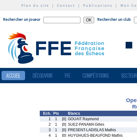
Plan du site
|
Contact
|
Publications
|
Mon C
Rechercher un joueur
Rechercher un club
ACCUEIL
DÉCOUVRIR
FFE
COMPÉTITIONS
SECTEU
Ope
R
Ech.
Pts
Blancs
1
1
[0]
GOUAIT Raymond
2
1
[0]
SUEZ-PANAMA Gilles
3
1
[0]
PRESENT-LADISLAS Mathis
4
1
[0]
HUYGHUES-BEAUFOND Mathis