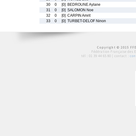
30
0
[0]
BEDROUNE Aylane
31
0
[0]
SALOMON Noe
32
0
[0]
CARPIN Amrit
33
0
[0]
TURBET-DELOF Ninon
Copyright © 2015 FFE
Fédération Française des 
tél :
01 39 44 65 80
| contact :
con