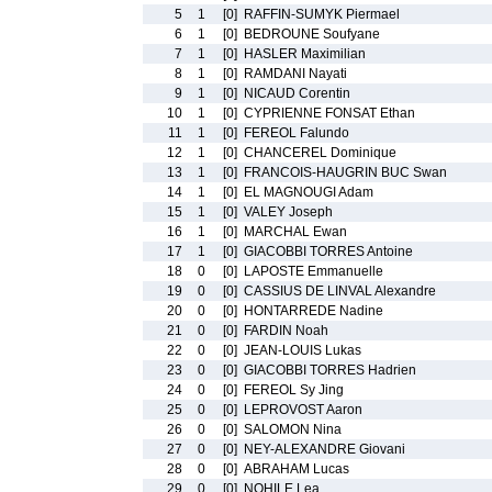
5
1
[0]
RAFFIN-SUMYK Piermael
6
1
[0]
BEDROUNE Soufyane
7
1
[0]
HASLER Maximilian
8
1
[0]
RAMDANI Nayati
9
1
[0]
NICAUD Corentin
10
1
[0]
CYPRIENNE FONSAT Ethan
11
1
[0]
FEREOL Falundo
12
1
[0]
CHANCEREL Dominique
13
1
[0]
FRANCOIS-HAUGRIN BUC Swan
14
1
[0]
EL MAGNOUGI Adam
15
1
[0]
VALEY Joseph
16
1
[0]
MARCHAL Ewan
17
1
[0]
GIACOBBI TORRES Antoine
18
0
[0]
LAPOSTE Emmanuelle
19
0
[0]
CASSIUS DE LINVAL Alexandre
20
0
[0]
HONTARREDE Nadine
21
0
[0]
FARDIN Noah
22
0
[0]
JEAN-LOUIS Lukas
23
0
[0]
GIACOBBI TORRES Hadrien
24
0
[0]
FEREOL Sy Jing
25
0
[0]
LEPROVOST Aaron
26
0
[0]
SALOMON Nina
27
0
[0]
NEY-ALEXANDRE Giovani
28
0
[0]
ABRAHAM Lucas
29
0
[0]
NOHILE Lea