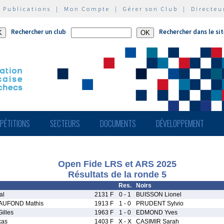
|
Publications
|
Mon Compte
|
Gérer son Club
|
Directeu
Rechercher un club
Rechercher dans le si
PÉTITIONS
SECTEURS
DOCUMENTS
DÉVELOPPEMENT
Open Fide LRS et ARS 2025
Résultats de la ronde 5
Res.
Noirs
al
2131 F
0 - 1
BUISSON Lionel
UFOND Mathis
1913 F
1 - 0
PRUDENT Sylvio
illes
1963 F
1 - 0
EDMOND Yves
kas
1403 F
X - X
CASIMIR Sarah