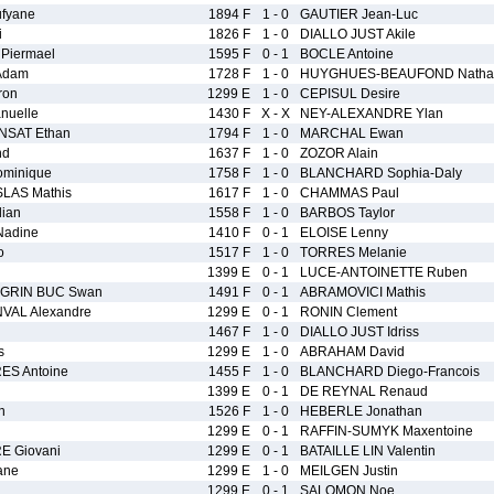
fyane
1894 F
1 - 0
GAUTIER Jean-Luc
i
1826 F
1 - 0
DIALLO JUST Akile
Piermael
1595 F
0 - 1
BOCLE Antoine
Adam
1728 F
1 - 0
HUYGHUES-BEAUFOND Nathal
ron
1299 E
1 - 0
CEPISUL Desire
uelle
1430 F
X - X
NEY-ALEXANDRE Ylan
NSAT Ethan
1794 F
1 - 0
MARCHAL Ewan
nd
1637 F
1 - 0
ZOZOR Alain
minique
1758 F
1 - 0
BLANCHARD Sophia-Daly
LAS Mathis
1617 F
1 - 0
CHAMMAS Paul
ian
1558 F
1 - 0
BARBOS Taylor
adine
1410 F
0 - 1
ELOISE Lenny
o
1517 F
1 - 0
TORRES Melanie
1399 E
0 - 1
LUCE-ANTOINETTE Ruben
GRIN BUC Swan
1491 F
0 - 1
ABRAMOVICI Mathis
VAL Alexandre
1299 E
0 - 1
RONIN Clement
1467 F
1 - 0
DIALLO JUST Idriss
s
1299 E
1 - 0
ABRAHAM David
ES Antoine
1455 F
1 - 0
BLANCHARD Diego-Francois
1399 E
0 - 1
DE REYNAL Renaud
n
1526 F
1 - 0
HEBERLE Jonathan
1299 E
0 - 1
RAFFIN-SUMYK Maxentoine
 Giovani
1299 E
0 - 1
BATAILLE LIN Valentin
ane
1299 E
1 - 0
MEILGEN Justin
1299 E
0 - 1
SALOMON Noe