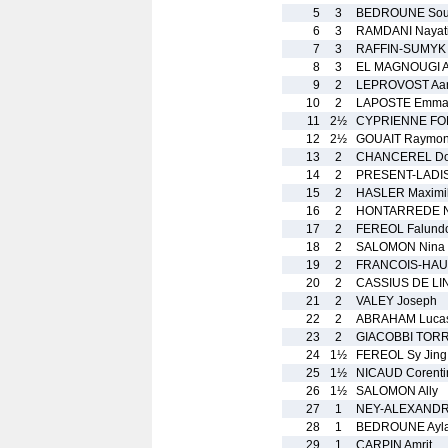
5
3
BEDROUNE Sou
6
3
RAMDANI Nayat
7
3
RAFFIN-SUMYK 
8
3
EL MAGNOUGI 
9
2
LEPROVOST Aa
10
2
LAPOSTE Emman
11
2½
CYPRIENNE FO
12
2½
GOUAIT Raymo
13
2
CHANCEREL Do
14
2
PRESENT-LADIS
15
2
HASLER Maximil
16
2
HONTARREDE N
17
2
FEREOL Falund
18
2
SALOMON Nina
19
2
FRANCOIS-HAU
20
2
CASSIUS DE LIN
21
2
VALEY Joseph
22
2
ABRAHAM Luca
23
2
GIACOBBI TORR
24
1½
FEREOL Sy Jing
25
1½
NICAUD Corenti
26
1½
SALOMON Ally
27
1
NEY-ALEXANDRE
28
1
BEDROUNE Ayl
29
1
CARPIN Amrit