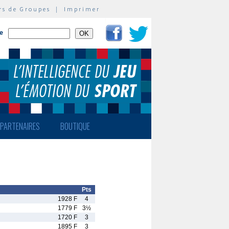
rs de Groupes
|
Imprimer
te
PARTENAIRES
BOUTIQUE
Pts
1928 F
4
1779 F
3½
1720 F
3
1895 F
3