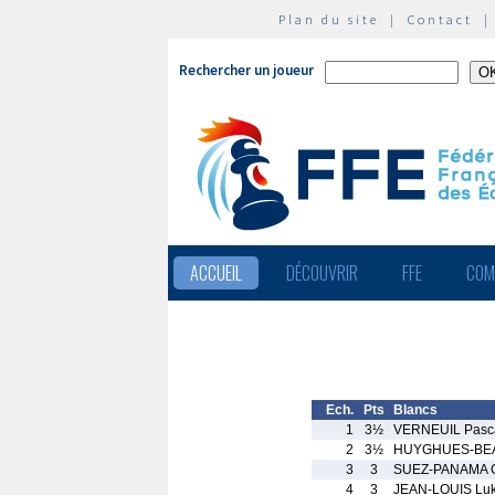
Plan du site
|
Contact
Rechercher un joueur
ACCUEIL
DÉCOUVRIR
FFE
COM
Ech.
Pts
Blancs
1
3½
VERNEUIL Pasc
2
3½
HUYGHUES-BEA
3
3
SUEZ-PANAMA G
4
3
JEAN-LOUIS Lu