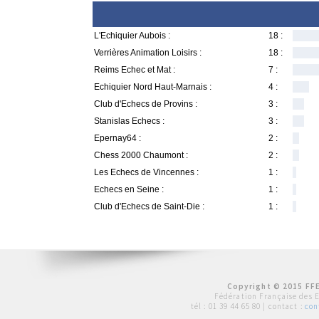
L'Echiquier Aubois :
18 :
Verrières Animation Loisirs :
18 :
Reims Echec et Mat :
7 :
Echiquier Nord Haut-Marnais :
4 :
Club d'Echecs de Provins :
3 :
Stanislas Echecs :
3 :
Epernay64 :
2 :
Chess 2000 Chaumont :
2 :
Les Echecs de Vincennes :
1 :
Echecs en Seine :
1 :
Club d'Echecs de Saint-Die :
1 :
Copyright © 2015 FFE
Fédération Française des 
tél :
01 39 44 65 80
| contact :
con