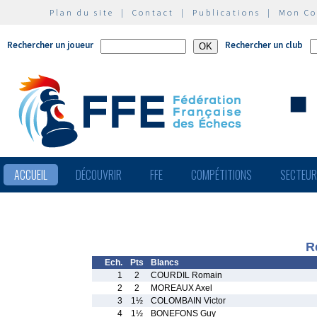
Plan du site
|
Contact
|
Publications
|
Mon C
Rechercher un joueur
Rechercher un club
ACCUEIL
DÉCOUVRIR
FFE
COMPÉTITIONS
SECTEU
R
Ech.
Pts
Blancs
1
2
COURDIL Romain
2
2
MOREAUX Axel
3
1½
COLOMBAIN Victor
4
1½
BONEFONS Guy