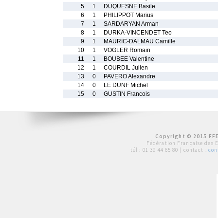
5
1
DUQUESNE Basile
6
1
PHILIPPOT Marius
7
1
SARDARYAN Arman
8
1
DURKA-VINCENDET Teo
9
1
MAURIC-DALMAU Camille
10
1
VOGLER Romain
11
1
BOUBEE Valentine
12
1
COURDIL Julien
13
0
PAVERO Alexandre
14
0
LE DUNF Michel
15
0
GUSTIN Francois
Copyright © 2015 FFE
Fédération Française des 
tél :
01 39 44 65 80
| contact :
con