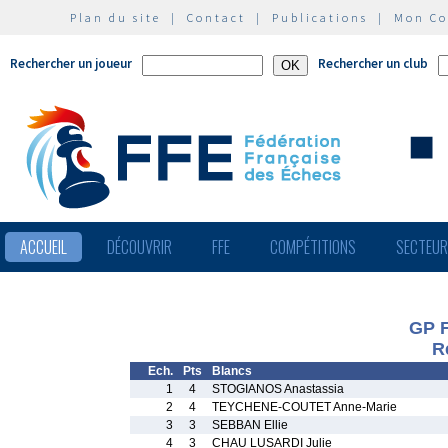
Plan du site
|
Contact
|
Publications
|
Mon C
Rechercher un joueur
Rechercher un club
ACCUEIL
DÉCOUVRIR
FFE
COMPÉTITIONS
SECTEU
GP F
R
Ech.
Pts
Blancs
1
4
STOGIANOS Anastassia
2
4
TEYCHENE-COUTET Anne-Marie
3
3
SEBBAN Ellie
4
3
CHAU LUSARDI Julie