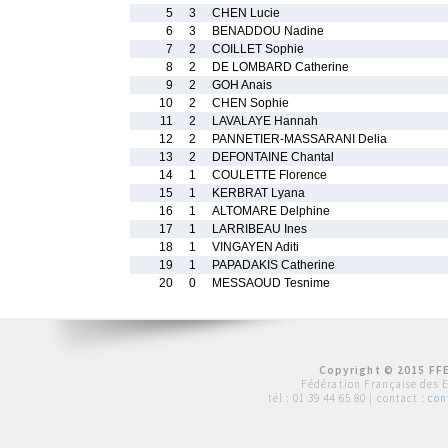
5
3
CHEN Lucie
6
3
BENADDOU Nadine
7
2
COILLET Sophie
8
2
DE LOMBARD Catherine
9
2
GOH Anais
10
2
CHEN Sophie
11
2
LAVALAYE Hannah
12
2
PANNETIER-MASSARANI Delia
13
2
DEFONTAINE Chantal
14
1
COULETTE Florence
15
1
KERBRAT Lyana
16
1
ALTOMARE Delphine
17
1
LARRIBEAU Ines
18
1
VINGAYEN Aditi
19
1
PAPADAKIS Catherine
20
0
MESSAOUD Tesnime
Copyright © 2015 FFE
Fédération Française des 
tél :
01 39 44 65 80
| contact :
con