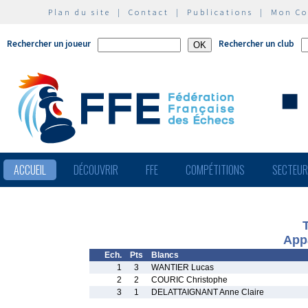
Plan du site
|
Contact
|
Publications
|
Mon C
Rechercher un joueur
Rechercher un club
ACCUEIL
DÉCOUVRIR
FFE
COMPÉTITIONS
SECTEU
App
Ech.
Pts
Blancs
1
3
WANTIER Lucas
2
2
COURIC Christophe
3
1
DELATTAIGNANT Anne Claire